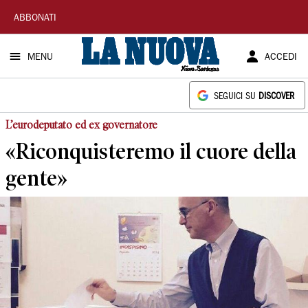
La
ABBONATI
Nuova
MENU
ACCEDI
Sardegna
SEGUICI SU
DISCOVER
L’eurodeputato ed ex governatore
«Riconquisteremo il cuore della
gente»