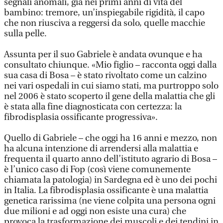
segnali anomali, già nei primi anni di vita del
bambino: tremore, un’inspiegabile rigidità, il capo
che non riusciva a reggersi da solo, quelle macchie
sulla pelle.
Assunta per il suo Gabriele è andata ovunque e ha
consultato chiunque. «Mio figlio – racconta oggi dalla
sua casa di Bosa – è stato rivoltato come un calzino
nei vari ospedali in cui siamo stati, ma purtroppo solo
nel 2006 è stato scoperto il gene della malattia che gli
è stata alla fine diagnosticata con certezza: la
fibrodisplasia ossificante progressiva».
Quello di Gabriele – che oggi ha 16 anni e mezzo, non
ha alcuna intenzione di arrendersi alla malattia e
frequenta il quarto anno dell’istituto agrario di Bosa –
è l’unico caso di Fop (così viene comunemente
chiamata la patologia) in Sardegna ed è uno dei pochi
in Italia. La fibrodisplasia ossificante è una malattia
genetica rarissima (ne viene colpita una persona ogni
due milioni e ad oggi non esiste una cura) che
provoca la trasformazione dei muscoli e dei tendini in