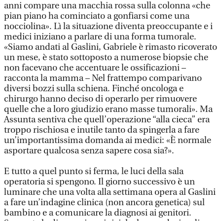
anni compare una macchia rossa sulla colonna «che
pian piano ha cominciato a gonfiarsi come una
nocciolina». Lì la situazione diventa preoccupante e i
medici iniziano a parlare di una forma tumorale.
«Siamo andati al Gaslini, Gabriele è rimasto ricoverato
un mese, è stato sottoposto a numerose biopsie che
non facevano che accentuare le ossificazioni –
racconta la mamma – Nel frattempo comparivano
diversi bozzi sulla schiena. Finché oncologa e
chirurgo hanno deciso di operarlo per rimuovere
quelle che a loro giudizio erano masse tumorali». Ma
Assunta sentiva che quell’operazione “alla cieca” era
troppo rischiosa e inutile tanto da spingerla a fare
un’importantissima domanda ai medici: «È normale
asportare qualcosa senza sapere cosa sia?».
E tutto a quel punto si ferma, le luci della sala
operatoria si spengono. Il giorno successivo è un
luminare che una volta alla settimana opera al Gaslini
a fare un’indagine clinica (non ancora genetica) sul
bambino e a comunicare la diagnosi ai genitori.