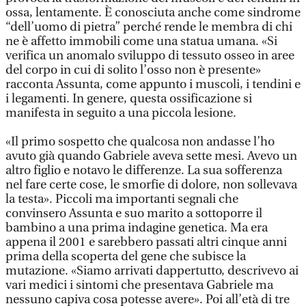
ossa, lentamente. È conosciuta anche come sindrome
“dell’uomo di pietra” perché rende le membra di chi
ne è affetto immobili come una statua umana. «Si
verifica un anomalo sviluppo di tessuto osseo in aree
del corpo in cui di solito l’osso non è presente»
racconta Assunta, come appunto i muscoli, i tendini e
i legamenti. In genere, questa ossificazione si
manifesta in seguito a una piccola lesione.
«Il primo sospetto che qualcosa non andasse l’ho
avuto già quando Gabriele aveva sette mesi. Avevo un
altro figlio e notavo le differenze. La sua sofferenza
nel fare certe cose, le smorfie di dolore, non sollevava
la testa». Piccoli ma importanti segnali che
convinsero Assunta e suo marito a sottoporre il
bambino a una prima indagine genetica. Ma era
appena il 2001 e sarebbero passati altri cinque anni
prima della scoperta del gene che subisce la
mutazione. «Siamo arrivati dappertutto, descrivevo ai
vari medici i sintomi che presentava Gabriele ma
nessuno capiva cosa potesse avere». Poi all’età di tre