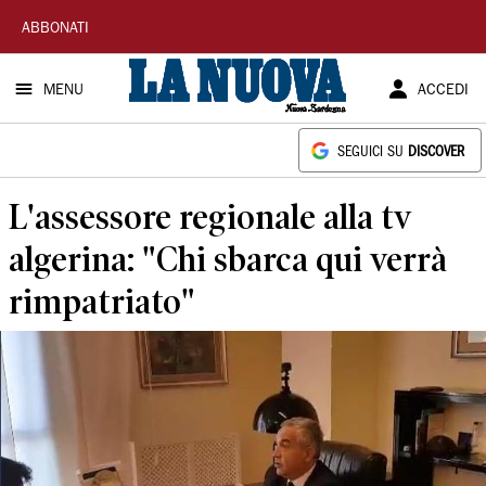
La
ABBONATI
Nuova
MENU
ACCEDI
Sardegna
SEGUICI SU
DISCOVER
L'assessore regionale alla tv
algerina: "Chi sbarca qui verrà
rimpatriato"