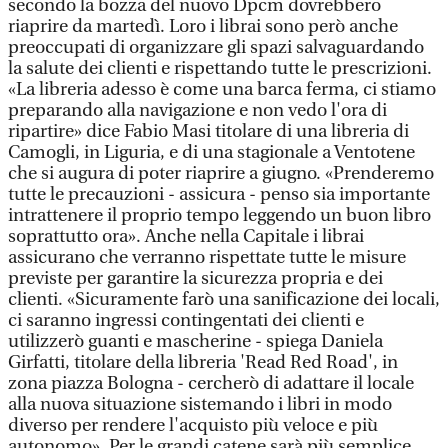
secondo la bozza del nuovo Dpcm dovrebbero
riaprire da martedì. Loro i librai sono però anche
preoccupati di organizzare gli spazi salvaguardando
la salute dei clienti e rispettando tutte le prescrizioni.
«La libreria adesso è come una barca ferma, ci stiamo
preparando alla navigazione e non vedo l'ora di
ripartire» dice Fabio Masi titolare di una libreria di
Camogli, in Liguria, e di una stagionale a Ventotene
che si augura di poter riaprire a giugno. «Prenderemo
tutte le precauzioni - assicura - penso sia importante
intrattenere il proprio tempo leggendo un buon libro
soprattutto ora». Anche nella Capitale i librai
assicurano che verranno rispettate tutte le misure
previste per garantire la sicurezza propria e dei
clienti. «Sicuramente farò una sanificazione dei locali,
ci saranno ingressi contingentati dei clienti e
utilizzerò guanti e mascherine - spiega Daniela
Girfatti, titolare della libreria 'Read Red Road', in
zona piazza Bologna - cercherò di adattare il locale
alla nuova situazione sistemando i libri in modo
diverso per rendere l'acquisto più veloce e più
autonomo». Per le grandi catene sarà più semplice