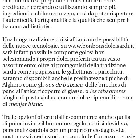
di continuare a preparare i dolci con le ricette
ereditate, ricercando e utilizzando sempre più
ingredienti a chilometro zero, così da poter rispettare
l’autenticità, l’artigianalità e la qualità che sempre li
ha contraddistinti».
Una lunga tradizione cui si affiancano le possibilità
delle nuove tecnologie. Su www.bonbonsdolcisardi.it
sarà infatti possibile comporre golosi box
selezionando i propri dolci preferiti tra un vasto
assortimento: oltre ai protagonisti della tradizione
sarda come i papassini, le gallettinas, i piricchitti,
saranno disponibili anche le prelibatezze tipiche di
Alghero come gli
ous de butxaca
, delle brioches di
pane all’anice ricoperte di glassa, o
les tabaqueres
sfoglie di pasta violata con un dolce ripieno di crema
di
menjar blanc
.
Tra le opzioni offerte dall’e-commerce anche quella
di poter inviare il box come regalo a chi si desidera,
personalizzandola con un proprio messaggio. «La
nostra pasticceria storica – conclude Coronzu – grazie