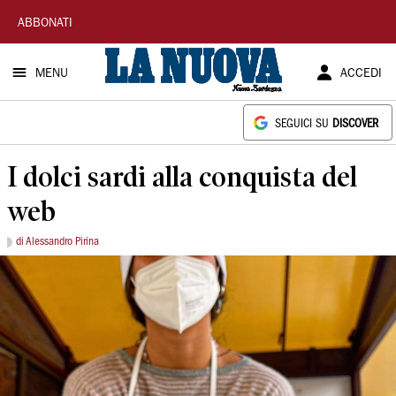
La
ABBONATI
Nuova
MENU
ACCEDI
Sardegna
SEGUICI SU
DISCOVER
I dolci sardi alla conquista del
web
di Alessandro Pirina