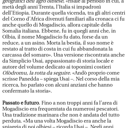
geografici dell’agro olbiese
, «risale al periodo in cui, a
metà degli anni Trenta, l’Italia si impadronì
dell’Etiopia. Durante quella vicenda, tra gli altri centri
del Corno d’Africa divenuti familiari alla cronaca ci fu
anche quello di Mogadiscio, allora capitale della
Somalia italiana. Ebbene, fu in quegli anni che, in
Olbia, il nome Mogadiscio fu dato, forse da un
reduce, a un asino. Morta la bestia, il suo nome è
restato al tratto di costa in cui fu abbandonata la
carcassa del somaro». Una versione riscontrata anche
da Simplicio Usai, appassionato di storia locale e
autore del volume dedicato ai toponimi costieri
Olòdromu, la rotta da seguire
. «Andò proprio come
scrisse Panedda – spiega Usai –. Nel corso della mia
ricerca, ho parlato con alcuni anziani che hanno
confermato la storia».
Passato e futuro
. Fino a non troppi anni fa l’area di
Mogadiscio era frequentata da numerosi pescatori.
Una tradizione marinara che non è andata del tutto
perduta. «Ma una volta Mogadiscio era anche la
spiaggia di noi olbiesi – ricorda Usai –. Negli anni