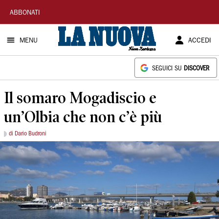
La
ABBONATI
Nuova
MENU
ACCEDI
Sardegna
SEGUICI SU
DISCOVER
Il somaro Mogadiscio e
un’Olbia che non c’è più
di Dario Budroni