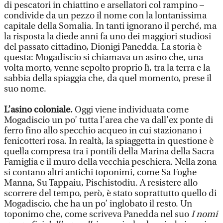
di pescatori in chiattino e arsellatori col rampino –
condivide da un pezzo il nome con la lontanissima
capitale della Somalia. In tanti ignorano il perché, ma
la risposta la diede anni fa uno dei maggiori studiosi
del passato cittadino, Dionigi Panedda. La storia è
questa: Mogadiscio si chiamava un asino che, una
volta morto, venne sepolto proprio lì, tra la terra e la
sabbia della spiaggia che, da quel momento, prese il
suo nome.
L’asino coloniale.
Oggi viene individuata come
Mogadiscio un po’ tutta l’area che va dall’ex ponte di
ferro fino allo specchio acqueo in cui stazionano i
fenicotteri rosa. In realtà, la spiaggetta in questione è
quella compresa tra i pontili della Marina della Sacra
Famiglia e il muro della vecchia peschiera. Nella zona
si contano altri antichi toponimi, come Sa Foghe
Manna, Su Tappaiu, Pischistodiu. A resistere allo
scorrere del tempo, però, è stato soprattutto quello di
Mogadiscio, che ha un po’ inglobato il resto. Un
toponimo che, come scriveva Panedda nel suo
I nomi