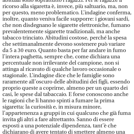
abituali sono soprattutto i ragazzi. Per le ragazze il
ricorso alla sigaretta è, invece, più saltuario, ma, non
per questo, meno problematico. L’indagine conferma,
inoltre, quanto veniva facile supporre: i giovani sardi,
che non disdegnano le sigarette elettroniche, fumano
prevalentemente sigarette tradizionali, ma anche
tabacco trinciato. Abitudini costose, perché la spesa
che settimanalmente devono sostenere può variare
da 5 a 30 euro. Quanto basta per far andare in fumo
l’intera paghetta, sempre che, come dichiara una
percentuale non irrilevante del campione, non si
attinga al ricavato di qualche lavoro occasionale o
stagionale. L’indagine dice che le famiglie sono
raramente all’oscuro delle abitudini dei figli, essendo
proprio queste a coprirne, almeno per un quarto dei
casi, le spese dal tabaccaio. E forse conoscono anche
le ragioni che li hanno spinti a fumare la prima
sigaretta: la curiosità e, in misura minore,
l’appartenenza a gruppi in cui qualcuno che già fuma
invita gli altri a fare altrettanto. Sanno di essere
esposti a una potenziale dipendenza, tant’è che
dichiarano di avere tentato di smettere almeno una