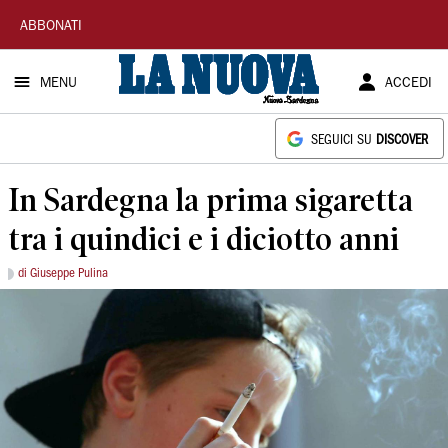
La
ABBONATI
Nuova
MENU
ACCEDI
Sardegna
SEGUICI SU
DISCOVER
In Sardegna la prima sigaretta
tra i quindici e i diciotto anni
di Giuseppe Pulina