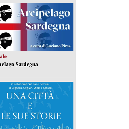
ale
pelago Sardegna