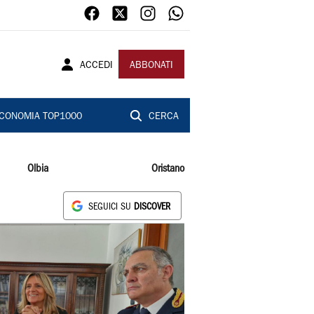
ACCEDI
ABBONATI
CONOMIA TOP1000
CERCA
Olbia
Oristano
SEGUICI SU
DISCOVER