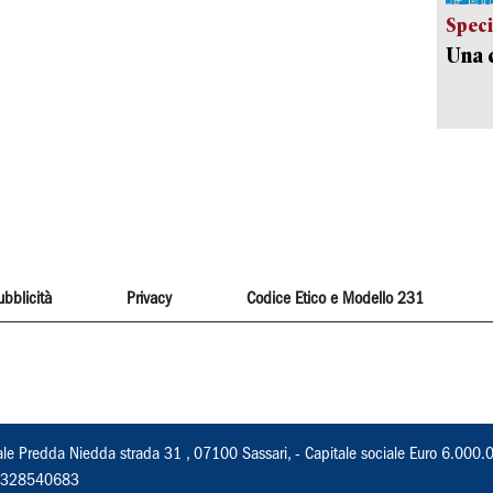
Speci
Una c
ubblicità
Privacy
Codice Etico e Modello 231
ale Predda Niedda strada 31 , 07100 Sassari, - Capitale sociale Euro 6.000.
 02328540683