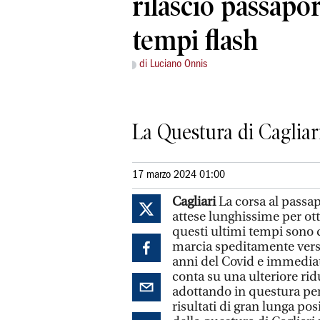
rilascio passapo
tempi flash
di Luciano Onnis
La Questura di Cagliar
17 marzo 2024 01:00
Cagliari
La corsa al passapo
attese lunghissime per ott
questi ultimi tempi sono d
marcia speditamente verso 
anni del Covid e immediata
conta su una ulteriore rid
adottando in questura per 
risultati di gran lunga posi