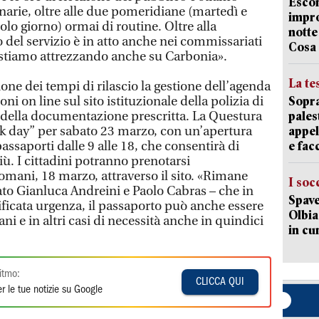
Escon
narie, oltre alle due pomeridiane (martedì e
impro
lo giorno) ormai di routine. Oltre alla
notte
 del servizio è in atto anche nei commissariati
Cosa 
Ci stiamo attrezzando anche su Carbonia».
La te
ne dei tempi di rilascio la gestione dell’agenda
ni on line sul sito istituzionale della polizia di
Sopra
ec della documentazione prescritta. La Questura
pales
ck day” per sabato 23 marzo, con un’apertura
appel
passaporti dalle 9 alle 18, che consentirà di
e fa
iù. I cittadini potranno prenotarsi
mani, 18 marzo, attraverso il sito. «Rimane
I soc
ato Gianluca Andreini e Paolo Cabras – che in
Spave
ificata urgenza, il passaporto può anche essere
Olbia:
ani e in altri casi di necessità anche in quindici
in cu
itmo:
CLICCA QUI
r le tue notizie su Google