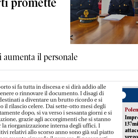
rti promette
i aumenta il personale
rto si fa tutta in discesa e si dirà addio alle
enere o rinnovare il documento. I disagi di
estinati a diventare un brutto ricordo e si
il rilascio celere. Dai sette-otto mesi degli
Pole
mente dopo, si va verso i sessanta giorni e si
Impr
uzione, grazie agli accorgimenti che si stanno
137mi
la riorganizzazione interna degli uffici. I
attac
tivi relativi allo scorso anno sono già sul piatto
vergo