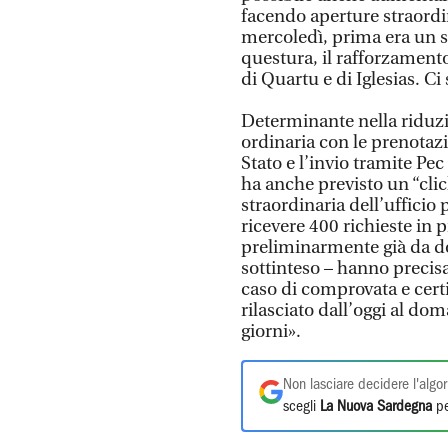
facendo aperture straordi
mercoledì, prima era un so
questura, il rafforzamento
di Quartu e di Iglesias. 
Determinante nella riduzio
ordinaria con le prenotazio
Stato e l’invio tramite P
ha anche previsto un “cli
straordinaria dell’ufficio 
ricevere 400 richieste in p
preliminarmente già da do
sottinteso – hanno precis
caso di comprovata e cert
rilasciato dall’oggi al dom
giorni».
Non lasciare decidere l'algor
scegli
La Nuova Sardegna
pe