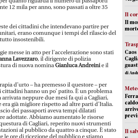
 per quanto riguarda il numero di passaporti
te 12 mila per anno, sono passati a oltre 35
Il co
Il mo
ste dei cittadini che intendevano partire per
mort
unitari, erano comunque i tempi del rilascio del
utto insostenibili.
Trasp
Caos 
egie messe in atto per l’accelerazione sono stati
Cagli
anna Lavezzaro
, il dirigente di polizia
guast
stura di nuova nomina
Gianluca Andreini
e il
di And
apia d’urto – ha premesso il questore – per
Mete
i cittadini hanno un po’ patito. È un problema
Ferra
arrivata neppure due mesi fa qui a Cagliari,
caldo
era già migliore rispetto ad altre parti d’Italia.
arriv
ascio dei passaporti aveva tempi dilatati
previ
re adottate. Abbiamo aumentato le risorse
 questura di Cagliari, reperito nuovi strumenti
tazioni al pubblico da quattro a cinque. È stato
Il sa
 le ore di ricezione del pubblico e stiamo