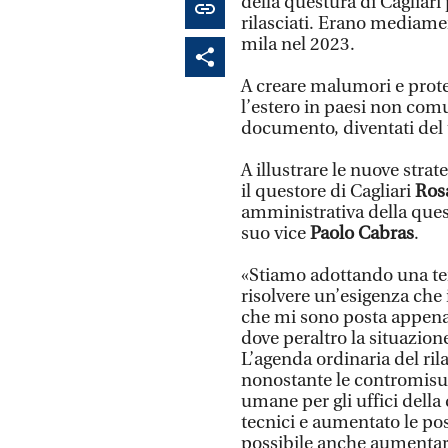
della questura di Cagliari
rilasciati. Erano mediamen
mila nel 2023.
A creare malumori e prote
l’estero in paesi non com
documento, diventati del t
A illustrare le nuove strat
il questore di Cagliari
Ros
amministrativa della que
suo vice
Paolo Cabras
.
«Stiamo adottando una ter
risolvere un’esigenza che 
che mi sono posta appena 
dove peraltro la situazione 
L’agenda ordinaria del ril
nonostante le contromisu
umane per gli uffici della
tecnici e aumentato le pos
possibile anche aumentare