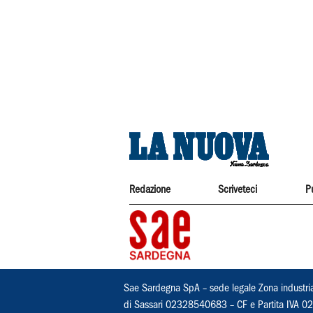
Redazione
Scriveteci
P
Sae Sardegna SpA – sede legale Zona industri
di Sassari 02328540683 – CF e Partita IVA