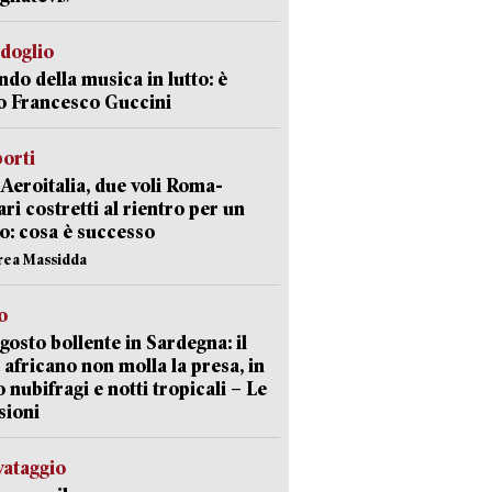
rdoglio
ndo della musica in lutto: è
o Francesco Guccini
orti
Aeroitalia, due voli Roma-
ari costretti al rientro per un
o: cosa è successo
rea Massidda
o
gosto bollente in Sardegna: il
 africano non molla la presa, in
o nubifragi e notti tropicali – Le
sioni
lvataggio