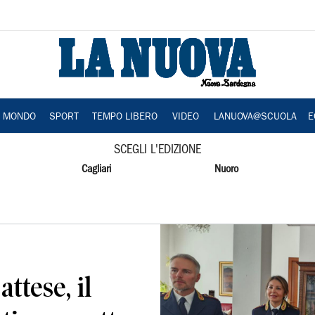
A MONDO
SPORT
TEMPO LIBERO
VIDEO
LANUOVA@SCUOLA
E
SCEGLI L'EDIZIONE
Cagliari
Nuoro
ttese, il