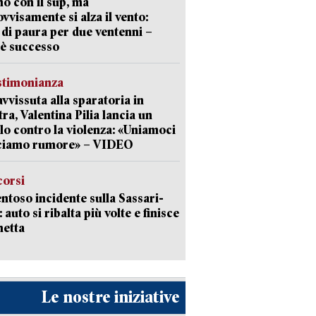
o con il sup, ma
vvisamente si alza il vento:
 di paura per due ventenni –
è successo
stimonianza
vvissuta alla sparatoria in
tra, Valentina Pilia lancia un
lo contro la violenza: «Uniamoci
cciamo rumore» – VIDEO
corsi
ntoso incidente sulla Sassari-
 auto si ribalta più volte e finisce
netta
Le nostre iniziative