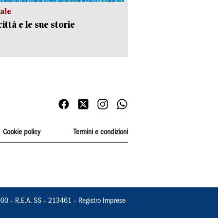
ale
ittà e le sue storie
Cookie policy
Termini e condizioni
000 – R.E.A. SS – 213461 – Registro Imprese