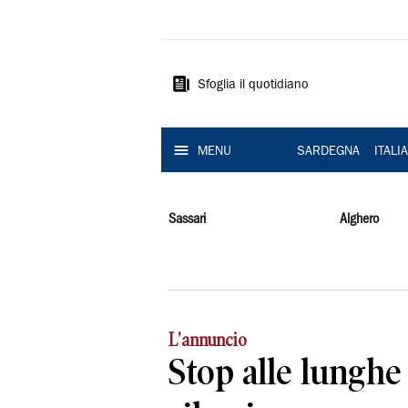
La
Nuova
Sardegna
Sfoglia il quotidiano
MENU
SARDEGNA
ITALI
Sassari
Alghero
L'annuncio
Stop alle lunghe a