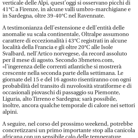
verticale delle Alpi, quest’oggi si osservano picchi di
41°C a Firenze, in alcune valli umbro-marchigiane e
in Sardegna, oltre 39-40°C nel Ravennate.
A testimonianza dell’estensione e dell'entità delle
anomalie su scala continentale, Oltralpe assumono
carattere di eccezionalità i 43°C registrati in alcune
località della Francia e gli oltre 20°C alle Isole
Svalbard, nell'Artico norvegese, da record assoluto
per il mese di agosto. Secondo 3bmeteo.com,
«l’ingerenza delle correnti atlantiche si mostrerà
crescente nella seconda parte della settimana. Le
giornate del 15 e del 16 agosto risentiranno con ogni
probabilità del transito di nuvolosità stratiforme e di
occasionali piovaschi di passaggio su Piemonte,
Liguria, alto Tirreno e Sardegna; sarà possibile,
inoltre, ancora qualche temporale di calore nei settori
alpini.
A seguire, nel corso del prossimo weekend, potrebbe
concretizzarsi un primo importante stop alla canicola
africana con un sensibile calo delle temperature.