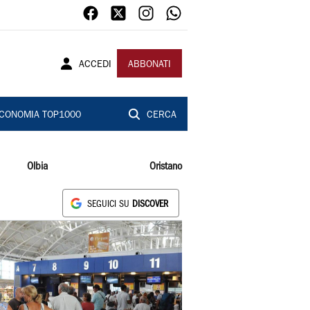
ACCEDI
ABBONATI
CONOMIA TOP1000
CERCA
Olbia
Oristano
SEGUICI SU
DISCOVER