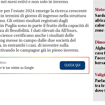
 nei mesi estivi e non solo in inverno.
Mete
e per l’estate 2024 emerge la ricerca crescente
Sarde
 in termini di giorno di ingresso nella struttura
afric
o. Gli ottimi risultati registrati dagli
calor
 Puglia sono in parte il frutto della capacità di
zone 
 di flessibilità. I dati rilevati da AllTours,
ience certificano anche i risultati delle
ting messe in campo dalle due società del
Dimo
a, in entrambi i casi, di investire sulla
Alghe
ttivando le campagne già in pieno inverno.
casa 
l'acc
bersa
itmo:
CLICCA QUI
r le tue notizie su Google
Valig
Parla
tra l
dove 