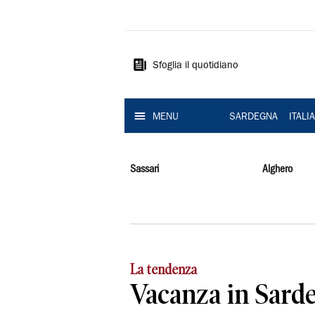
La
Nuova
Sardegna
Sfoglia il quotidiano
MENU
SARDEGNA
ITALI
Sassari
Alghero
La tendenza
Vacanza in Sard