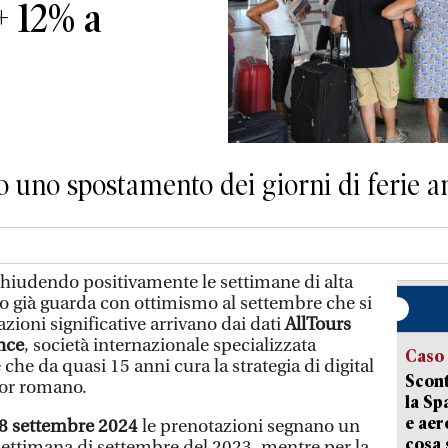
+ 12% a
no uno spostamento dei giorni di ferie 
hiudendo positivamente le settimane di alta
tico già guarda con ottimismo al settembre che si
zioni significative arrivano dai dati
AllTours
nce
, società internazionale specializzata
Caso
 che da quasi 15 anni cura la strategia di digital
Scont
tor romano.
la Sp
e aer
l’8 settembre 2024
le prenotazioni segnano un
cosa 
settimana di settembre del 2023, mentre per la