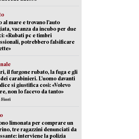
to
 al mare e trovano l’auto
giata, vacanza da incubo per due
i: «Rubati pc e timbri
ssionali, potrebbero falsificare
ette»
unale
ri, il furgone rubato, la fuga e gli
 dei carabinieri. L’uomo davanti
dice si giustifica così: «Volevo
re, non lo facevo da tanto»
 Fiori
so
ono limonata per comprare un
ino, tre ragazzini denunciati da
ssante: interviene la polizia