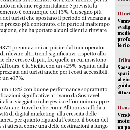
do in alcune regioni italiane è prevista la
incremento è comunque del 13%. Un segno più
Il fur
ta dei turisti che spostano il periodo di vacanza a
Vanno
 un prezzo più contenuto, e in parte al maltempo
svali
stagione, che ha portato alcuni clienti a rinviare
medic
profe
le ric
 a 9872 prenotazioni acquisite dal tour operator
 rilevare altri trend significativi: rispetto allo
e che cresce di più, fra quelle in cui insistono
Trib
 AllTours, è la Sicilia con un +25%, seguita dalla
Sassa
ezzata dai turisti anche per i costi accessibili,
spari
re un +17%.
al giu
guida
tra un +12% con buone performance soprattutto
di Luca
ndicazioni significative arrivano da Sostravel.
itali ai viaggiatori che gestisce l’omonima app e
 e Amare. travel e che come Alltours si affida a
Il ca
ità di digital marketing: alla crescita delle
Vend
fianca, per quanto riguarda l’estero, il boom del
motor
si attesta come una delle destinazioni a lungo
un pa