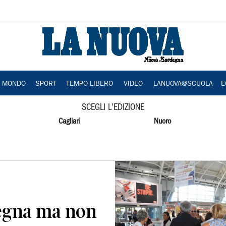
A MONDO
SPORT
TEMPO LIBERO
VIDEO
LANUOVA@SCUOLA
E
SCEGLI L'EDIZIONE
Cagliari
Nuoro
egna ma non