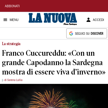
La
ABBONATI
Nuova
MENU
ACCEDI
Sardegna
SEGUICI SU
DISCOVER
La strategia
Franco Cuccureddu: «Con un
grande Capodanno la Sardegna
mostra di essere viva d’inverno»
di Serena Lullia