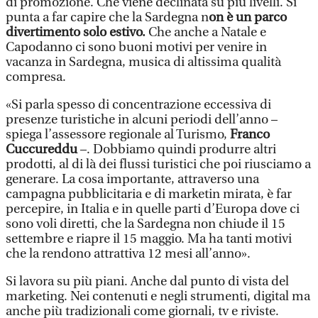
di promozione. Che viene declinata su più livelli. Si
punta a far capire che la Sardegna n
on è un parco
divertimento solo estivo.
Che anche a Natale e
Capodanno ci sono buoni motivi per venire in
vacanza in Sardegna, musica di altissima qualità
compresa.
«Si parla spesso di concentrazione eccessiva di
presenze turistiche in alcuni periodi dell’anno –
spiega l’assessore regionale al Turismo,
Franco
Cuccureddu
–. Dobbiamo quindi produrre altri
prodotti, al di là dei flussi turistici che poi riusciamo a
generare. La cosa importante, attraverso una
campagna pubblicitaria e di marketin mirata, è far
percepire, in Italia e in quelle parti d’Europa dove ci
sono voli diretti, che la Sardegna non chiude il 15
settembre e riapre il 15 maggio. Ma ha tanti motivi
che la rendono attrattiva 12 mesi all’anno».
Si lavora su più piani. Anche dal punto di vista del
marketing. Nei contenuti e negli strumenti, digital ma
anche più tradizionali come giornali, tv e riviste.