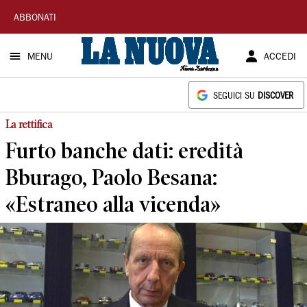
La
ABBONATI
Nuova
MENU
ACCEDI
Sardegna
SEGUICI SU
DISCOVER
La rettifica
Furto banche dati: eredità
Bburago, Paolo Besana:
«Estraneo alla vicenda»