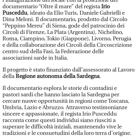
l’inaugurazione del locale con la proiezione del
documentario “Oltre il mare” del regista
Irio
Pusceddu
, ideato da Elio Turis, Daniele Gabrielli e
Dina Meloni. Il documentario, prodotto dal Circolo
“Peppino Mereu” di Siena, gode del patrocinio dei
Circoli di Firenze, La Plata (Argentina), Nichelino,
Roma, Ciampino, Tokio (Giappone), Livorno, Perugia
e della collaborazione dei Circoli della Circoscrizione
centro sud della Fasi, la Federazione delle
associazioni sarde in Italia.
Il progetto è stato finanziato dall’assessorato al Lavoro
della
Regione autonoma della Sardegna
.
Il documentario esplora le storie di contadini e
pastori sardi che hanno lasciato la Sardegna per
cercare nuove opportunità in regioni come Toscana,
Umbria, Lazio e Abruzzo. Attraverso testimonianze
sincere e appassionate, il regista Irio Pusceddu
racconta come questi individui siano riusciti a
superare le difficoltà iniziali, mantenendo vive le
tradizioni e le consuetudini della loro terra d’origine.