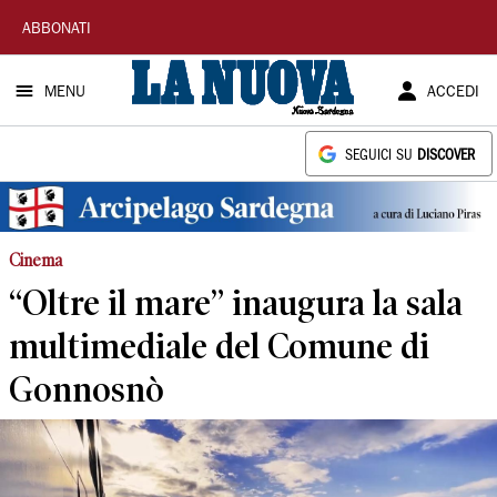
La
ABBONATI
Nuova
MENU
ACCEDI
Sardegna
SEGUICI SU
DISCOVER
Cinema
“Oltre il mare” inaugura la sala
multimediale del Comune di
Gonnosnò