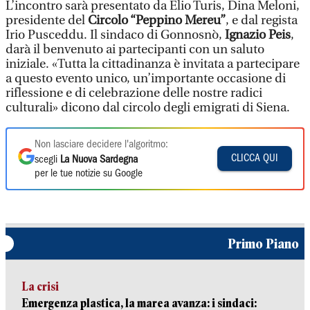
L’incontro sarà presentato da Elio Turis, Dina Meloni,
presidente del
Circolo “Peppino Mereu”
, e dal regista
Irio Pusceddu. Il sindaco di Gonnosnò,
Ignazio Peis
,
darà il benvenuto ai partecipanti con un saluto
iniziale. «Tutta la cittadinanza è invitata a partecipare
a questo evento unico, un’importante occasione di
riflessione e di celebrazione delle nostre radici
culturali» dicono dal circolo degli emigrati di Siena.
Non lasciare decidere l'algoritmo:
CLICCA QUI
scegli
La Nuova Sardegna
per le tue notizie su Google
Primo Piano
La crisi
Emergenza plastica, la marea avanza: i sindaci: