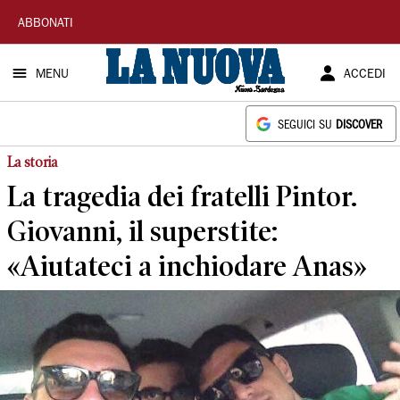
La
ABBONATI
Nuova
MENU
ACCEDI
Sardegna
SEGUICI SU
DISCOVER
La storia
La tragedia dei fratelli Pintor.
Giovanni, il superstite:
«Aiutateci a inchiodare Anas»