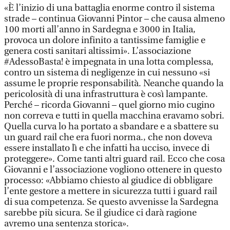
«È l’inizio di una battaglia enorme contro il sistema
strade – continua Giovanni Pintor – che causa almeno
100 morti all’anno in Sardegna e 3000 in Italia,
provoca un dolore infinito a tantissime famiglie e
genera costi sanitari altissimi». L’associazione
#AdessoBasta! è impegnata in una lotta complessa,
contro un sistema di negligenze in cui nessuno «si
assume le proprie responsabilità. Neanche quando la
pericolosità di una infrastruttura è così lampante.
Perché – ricorda Giovanni – quel giorno mio cugino
non correva e tutti in quella macchina eravamo sobri.
Quella curva lo ha portato a sbandare e a sbattere su
un guard rail che era fuori norma., che non doveva
essere installato lì e che infatti ha ucciso, invece di
proteggere». Come tanti altri guard rail. Ecco che cosa
Giovanni e l’associazione vogliono ottenere in questo
processo: «Abbiamo chiesto al giudice di obbligare
l’ente gestore a mettere in sicurezza tutti i guard rail
di sua competenza. Se questo avvenisse la Sardegna
sarebbe più sicura. Se il giudice ci darà ragione
avremo una sentenza storica».