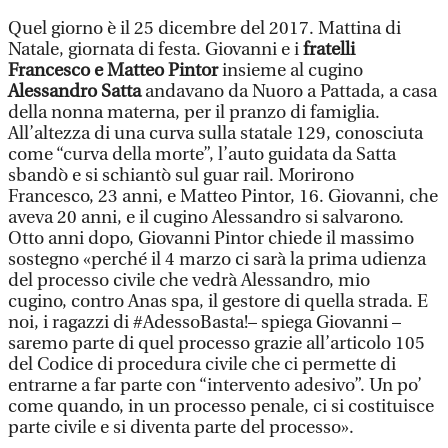
Quel giorno è il 25 dicembre del 2017. Mattina di
Natale, giornata di festa. Giovanni e i
fratelli
Francesco e Matteo Pintor
insieme al cugino
Alessandro Satta
andavano da Nuoro a Pattada, a casa
della nonna materna, per il pranzo di famiglia.
All’altezza di una curva sulla statale 129, conosciuta
come “curva della morte”, l’auto guidata da Satta
sbandò e si schiantò sul guar rail. Morirono
Francesco, 23 anni, e Matteo Pintor, 16. Giovanni, che
aveva 20 anni, e il cugino Alessandro si salvarono.
Otto anni dopo, Giovanni Pintor chiede il massimo
sostegno «perché il 4 marzo ci sarà la prima udienza
del processo civile che vedrà Alessandro, mio
cugino, contro Anas spa, il gestore di quella strada. E
noi, i ragazzi di #AdessoBasta!– spiega Giovanni –
saremo parte di quel processo grazie all’articolo 105
del Codice di procedura civile che ci permette di
entrarne a far parte con “intervento adesivo”. Un po’
come quando, in un processo penale, ci si costituisce
parte civile e si diventa parte del processo».