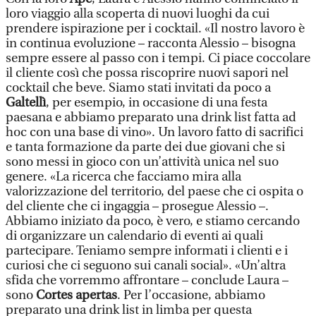
loro viaggio alla scoperta di nuovi luoghi da cui
prendere ispirazione per i cocktail. «Il nostro lavoro è
in continua evoluzione – racconta Alessio – bisogna
sempre essere al passo con i tempi. Ci piace coccolare
il cliente così che possa riscoprire nuovi sapori nel
cocktail che beve. Siamo stati invitati da poco a
Galtellì
, per esempio, in occasione di una festa
paesana e abbiamo preparato una drink list fatta ad
hoc con una base di vino». Un lavoro fatto di sacrifici
e tanta formazione da parte dei due giovani che si
sono messi in gioco con un’attività unica nel suo
genere. «La ricerca che facciamo mira alla
valorizzazione del territorio, del paese che ci ospita o
del cliente che ci ingaggia – prosegue Alessio –.
Abbiamo iniziato da poco, è vero, e stiamo cercando
di organizzare un calendario di eventi ai quali
partecipare. Teniamo sempre informati i clienti e i
curiosi che ci seguono sui canali social». «Un’altra
sfida che vorremmo affrontare – conclude Laura –
sono
Cortes apertas
. Per l’occasione, abbiamo
preparato una drink list in limba per questa