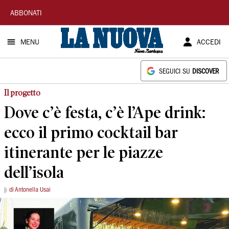
La
ABBONATI
Nuova
MENU
ACCEDI
Sardegna
SEGUICI SU
DISCOVER
Il progetto
Dove c’è festa, c’è l’Ape drink:
ecco il primo cocktail bar
itinerante per le piazze
dell’isola
di Antonella Usai