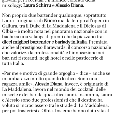
giovani per i cocktail e il mondo colorato della
mixology:
Laura Schirru
e
Alessio Diana
.
Non proprio due bartender qualunque, soprattutto
Laura – originaria di
Nuoro
ma da tempo all’opera in
Gallura, tra il Duke di La Maddalena e il Diciosas di
Olbia – è molto nota nel panorama nazionale con in
bacheca una valanga di premi che la piazzano tra i
dieci migliori bartender e barlady in Italia
. Premiata
anche al prestigioso Barawards, il concorso nazionale
che valorizza la professionalità e l’innovazione nei
bar, nei ristoranti, negli hotel e nelle pasticcerie di
tutta Italia.
«Per me è motivo di grande orgoglio – dice – anche se
mi imbarazzo molto quando lo dico. Sono una
ragazza umile».
Alessio Diana
, invece, è originario di
La Maddalena, lavora nel mondo dei cocktail, delle
miscele e dei bar da quasi dieci anni. Insomma, Laura
e Alessio sono due professionisti che il destino ha
voluto si incrociassero tra le strade di La Maddalena,
per poi trasferirsi a Olbia. Insieme hanno dato vita al