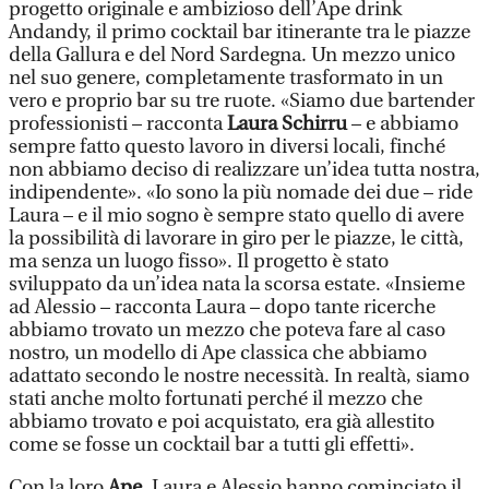
progetto originale e ambizioso dell’Ape drink
Andandy, il primo cocktail bar itinerante tra le piazze
della Gallura e del Nord Sardegna. Un mezzo unico
nel suo genere, completamente trasformato in un
vero e proprio bar su tre ruote. «Siamo due bartender
professionisti – racconta
Laura Schirru
– e abbiamo
sempre fatto questo lavoro in diversi locali, finché
non abbiamo deciso di realizzare un’idea tutta nostra,
indipendente». «Io sono la più nomade dei due – ride
Laura – e il mio sogno è sempre stato quello di avere
la possibilità di lavorare in giro per le piazze, le città,
ma senza un luogo fisso». Il progetto è stato
sviluppato da un’idea nata la scorsa estate. «Insieme
ad Alessio – racconta Laura – dopo tante ricerche
abbiamo trovato un mezzo che poteva fare al caso
nostro, un modello di Ape classica che abbiamo
adattato secondo le nostre necessità. In realtà, siamo
stati anche molto fortunati perché il mezzo che
abbiamo trovato e poi acquistato, era già allestito
come se fosse un cocktail bar a tutti gli effetti».
Con la loro
Ape
, Laura e Alessio hanno cominciato il