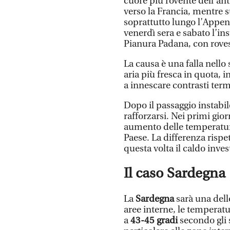
cuore più rovente dell’ant
verso la Francia, mentre s
soprattutto lungo l’Appen
venerdì sera e sabato l’ins
Pianura Padana, con roves
La causa è una falla nello 
aria più fresca in quota, 
a innescare contrasti term
Dopo il passaggio instabile
rafforzarsi. Nei primi gio
aumento delle temperature
Paese. La differenza rispe
questa volta il caldo inve
Il caso Sardegna
La
Sardegna
sarà una dell
aree interne, le temperat
a
43-45 gradi
secondo gli s