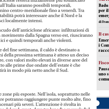
iciclone resterà inizialmente più sbilanciato
ull’Italia saranno possibili temporali,
Badu 
nino centro-meridionale fino a venerdì. Tra
per i
tabilità potrà interessare anche il Nord e la
emerg
ci localmente intensi.
di Fran
scudo dell’anticiclone africano: infiltrazioni di
Il ca
in movimento dalla Spagna verso est, riusciranno
Emerg
ici e quindi temporali anche violenti.
i Com
 del fine settimana, il caldo è destinato a
racco
rni della prossima settimana è atteso un deciso
, con valori molto elevati in diverse aree del
Fisco
tto alle prime due ondate dell’estate è che
Pausa
stirà in modo più netto anche il Sud.
uno s
comun
e zone più esposte. Nell’isola, soprattutto nelle
ure potranno raggiungere punte molto alte, fino
cenari più severi. L’attenzione è rivolta in