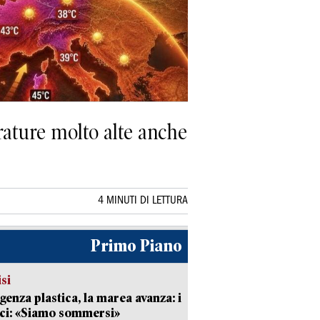
rature molto alte anche
4 MINUTI DI LETTURA
Primo Piano
isi
enza plastica, la marea avanza: i
ci: «Siamo sommersi»