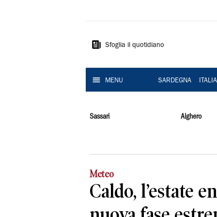
La
Nuova
Sardegna
Sfoglia il quotidiano
MENU
SARDEGNA
ITALI
Sassari
Alghero
Meteo
Caldo, l’estate e
nuova fase estre