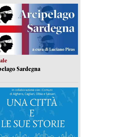
ale
pelago Sardegna