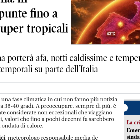
punte fino a
super tropicali
na porterà afa, notti caldissime e tempe
temporali su parte dell’Italia
in una fase climatica in cui non fanno più notizia
da 38-40 gradi. A preoccupare, sempre di più, è
ate considerate non eccezionali che viaggiano
 valori che fino a pochi decenni fa sarebbero
La cr
 ondata di calore.
Emerg
sinda
ci
, meteorologo responsabile media de