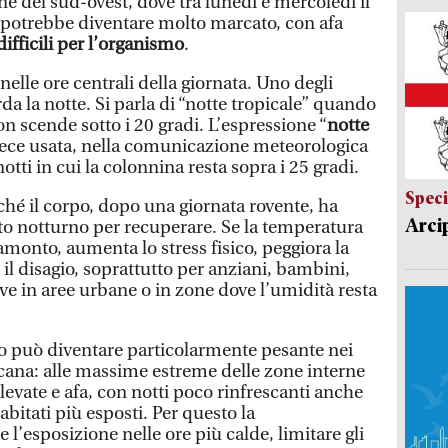
rne del sud-ovest, dove tra lunedì e mercoledì il
potrebbe diventare molto marcato, con afa
ifficili per l’organismo
.
 nelle ore centrali della giornata. Uno degli
rda la notte. Si parla di “notte tropicale” quando
 scende sotto i 20 gradi. L’espressione “
notte
vece usata, nella comunicazione meteorologica
otti in cui la colonnina resta sopra i 25 gradi.
Speci
hé il corpo, dopo una giornata rovente, ha
Arci
o notturno per recuperare. Se la temperatura
ramonto, aumenta lo stress fisico, peggiora la
 il disagio, soprattutto per anziani, bambini,
vive in aree urbane o in zone dove l’umidità resta
o può diventare particolarmente pesante nei
icana: alle massime estreme delle zone interne
ate e afa, con notti poco rinfrescanti anche
 abitati più esposti. Per questo la
l’esposizione nelle ore più calde, limitare gli