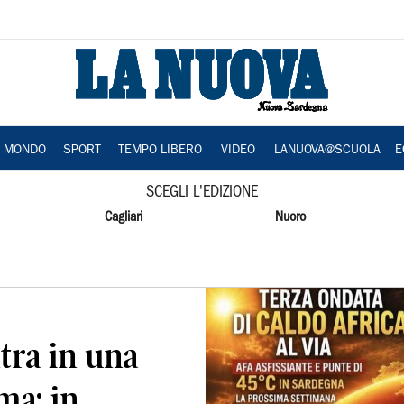
A MONDO
SPORT
TEMPO LIBERO
VIDEO
LANUOVA@SCUOLA
E
SCEGLI L'EDIZIONE
Cagliari
Nuoro
ntra in una
ma: in