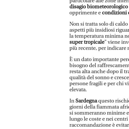
particolare alle zone inte
disagio biometeorologico
opprimente e
condizioni d
Non si tratta solo di caldo
aspetti più insidiosi rigua
la temperatura minima non
super tropicale
” viene in
più recente, per indicare n
È un dato importante perc
bisogno del raffrescament
resta alta anche dopo il t
qualità del sonno e cresce
persone fragili e per chi 
elevata.
In
Sardegna
questo rischi
giorni della fiammata afr
si sommeranno minime elev
lungo le coste e nei centri
raccomandazione è evitare 