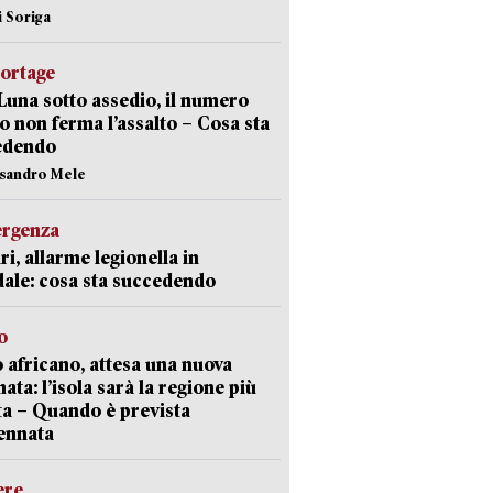
i Soriga
portage
Luna sotto assedio, il numero
o non ferma l’assalto – Cosa sta
edendo
ssandro Mele
ergenza
ri, allarme legionella in
ale: cosa sta succedendo
o
 africano, attesa una nuova
ata: l’isola sarà la regione più
ta – Quando è prevista
ennata
ere