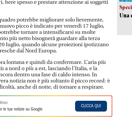
, bere spesso e prestare attenzione ai soggetti
Speci
Una c
 quadro potrebbe migliorare solo lievemente,
nuovo picco è indicato per venerdì 17 luglio,
otrebbe tornare a intensificarsi su molte
to più netto bisognerà guardare alla terza
20 luglio, quando alcune proiezioni ipotizzano
 fresche dal Nord Europa.
a lontana e quindi da confermare. L’aria più
 a nord o più a est, lasciando l’Italia, e la
ancora dentro una fase di caldo intenso. In
era notizia non è più soltanto il picco record: è
ficoltà, anche di notte, di tornare a respirare.
itmo:
CLICCA QUI
r le tue notizie su Google