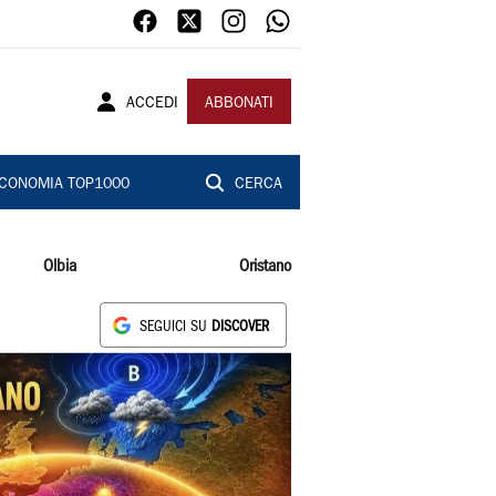
ACCEDI
ABBONATI
CONOMIA TOP1000
CERCA
Olbia
Oristano
SEGUICI SU
DISCOVER