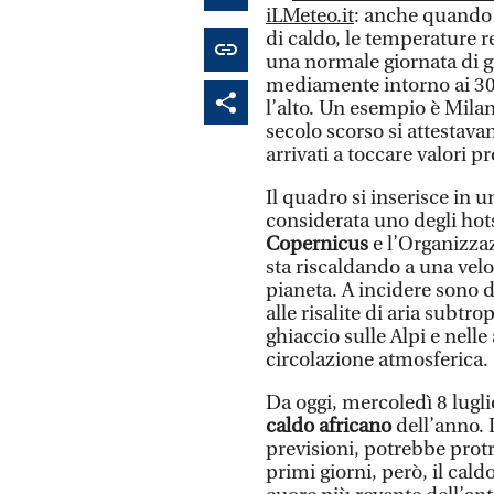
iLMeteo.it
: anche quando
di caldo, le temperature r
una normale giornata di g
mediamente intorno ai 30-3
l’alto. Un esempio è Milan
secolo scorso si attestava
arrivati a toccare valori p
Il quadro si inserisce in
considerata uno degli hot
Copernicus
e l’Organizza
sta riscaldando a una velo
pianeta. A incidere sono d
alle risalite di aria subtr
ghiaccio sulle Alpi e nelle 
circolazione atmosferica.
Da oggi, mercoledì 8 luglio
caldo africano
dell’anno. 
previsioni, potrebbe protr
primi giorni, però, il cal