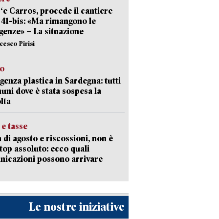
‘e Carros, procede il cantiere
l 41-bis: «Ma rimangono le
enze» – La situazione
cesco Pirisi
so
enza plastica in Sardegna: tutti
uni dove è stata sospesa la
lta
 e tasse
 di agosto e riscossioni, non è
top assoluto: ecco quali
icazioni possono arrivare
Le nostre iniziative