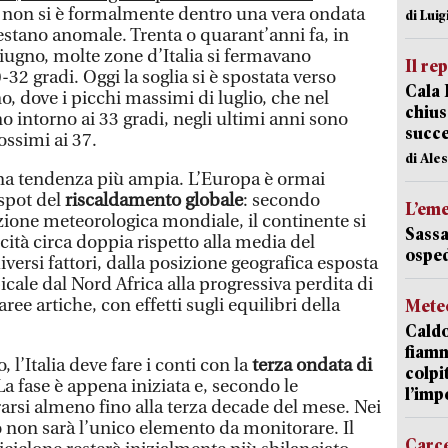
 non si è formalmente dentro una vera ondata
di Luig
estano anomale. Trenta o quarant’anni fa, in
iugno, molte zone d’Italia si fermavano
Il re
2 gradi. Oggi la soglia si è spostata verso
Cala 
o, dove i picchi massimi di luglio, che nel
chius
no intorno ai 33 gradi, negli ultimi anni sono
succ
rossimi ai 37.
di Ale
 una tendenza più ampia. L’Europa è ormai
spot del
riscaldamento globale
: secondo
L’em
zione meteorologica mondiale, il continente si
Sassa
cità circa doppia rispetto alla media del
osped
iversi fattori, dalla posizione geografica esposta
opicale dal Nord Africa alla progressiva perdita di
aree artiche, con effetti sugli equilibri della
Mete
Caldo
fiamm
, l’Italia deve fare i conti con la
terza ondata di
colpi
La fase è appena iniziata e, secondo le
l’imp
arsi almeno fino alla terza decade del mese. Nei
do non sarà l’unico elemento da monitorare. Il
Carc