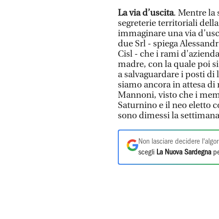
La via d’uscita
. Mentre la
segreterie territoriali del
immaginare una via d’usci
due Srl - spiega Alessandr
Cisl - che i rami d'azienda
madre, con la quale poi si
a salvaguardare i posti di
siamo ancora in attesa di
Mannoni, visto che i memb
Saturnino e il neo eletto c
sono dimessi la settim
Non lasciare decidere l'algor
scegli
La Nuova Sardegna
pe