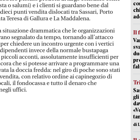
co
sta o salumi) e i clienti si guardano bene dal
chi
 dieci punti vendita dislocati tra Sassari, Porto
ad
nta Teresa di Gallura e La Maddalena.
a situazione drammatica che le organizzazioni
Il 
evano segnalato da tempo, tornando all’attacco
Va
per chiedere un incontro urgente con i vertici
sv
 dipendenti invece della normale bustapaga
du
piccoli acconti, assolutamente insufficienti per
pr
ncora che si potesse arrivare a programmare una
fal
vata la doccia fredda: nel giro di poche sono stati
 vendita, con relativo ordine ai capinegozio di
Tr
cali, il fondocassa e tutto il denaro che
egli uffici.
Sas
gl
dav
«V
ta
di 