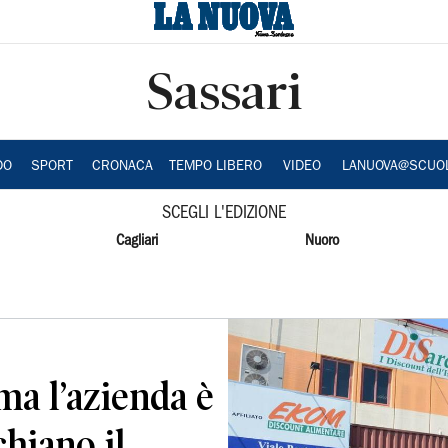
Sassari
DO
SPORT
CRONACA
TEMPO LIBERO
VIDEO
LANUOVA@SCUO
SCEGLI L'EDIZIONE
Cagliari
Nuoro
ma l’azienda è
chiano il