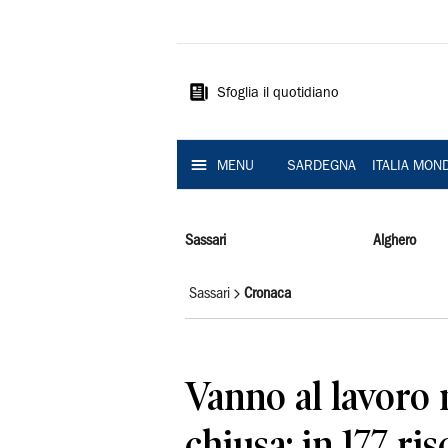
La
Nuova
Sardegna
Sfoglia il quotidiano
MENU
SARDEGNA
ITALIA MON
Sassari
Alghero
Sassari
Cronaca
Vanno al lavoro 
chiusa: in 177 ris