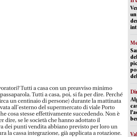
Il
Ve
un
de
int
Me
Sa
del
pi
po
del
lavoratori? Tutti a casa con un preavviso minimo
Di
 passaparola. Tutti a casa, poi, si fa per dire. Perché
Al
circa un centinaio di persone) durante la mattinata
ca
ovata all’esterno del supermercato di viale Porto
l'
e che cosa stesse effettivamente succedendo. Non è
be
 dire, se le società che hanno adottato il
 dei punti vendita abbiano previsto per loro un
ura la cassa integrazione, già applicata a rotazione.
Va