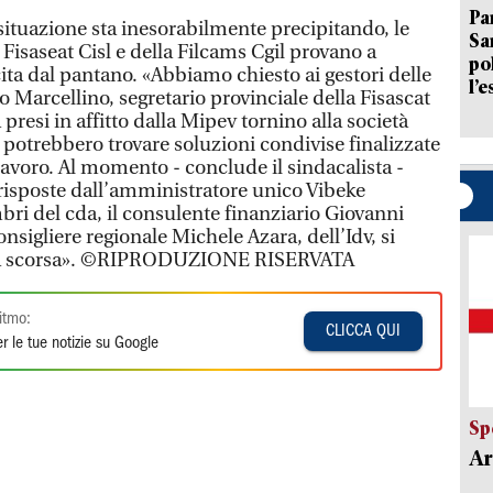
Pa
 situazione sta inesorabilmente precipitando, le
Sa
la Fisaseat Cisl e della Filcams Cgil provano a
po
ta dal pantano. «Abbiamo chiesto ai gestori delle
l’e
o Marcellino, segretario provinciale della Fisascat
 presi in affitto dalla Mipev tornino alla società
 potrebbero trovare soluzioni condivise finalizzate
 lavoro. Al momento - conclude il sindacalista -
 risposte dall’amministratore unico Vibeke
ri del cda, il consulente finanziario Giovanni
onsigliere regionale Michele Azara, dell’Idv, si
ana scorsa». ©RIPRODUZIONE RISERVATA
itmo:
CLICCA QUI
r le tue notizie su Google
Sp
Ar