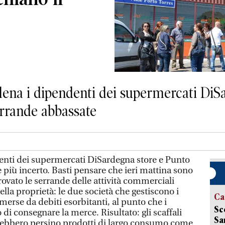
ena i dipendenti dei supermercati DiS
errande abbassate
enti dei supermercati DiSardegna store e Punto
re più incerto. Basti pensare che ieri mattina sono
trovato le serrande delle attività commerciali
lla proprietà: le due società che gestiscono i
Ca
erse da debiti esorbitanti, al punto che i
Sc
o di consegnare la merce. Risultato: gli scaffali
Sa
ebbero persino prodotti di largo consumo come