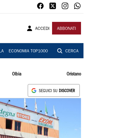
ACCEDI
ABBONATI
LA
ECONOMIA TOP1000
CERCA
Olbia
Oristano
SEGUICI SU
DISCOVER