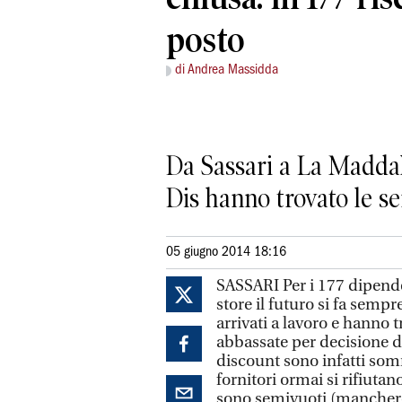
posto
di Andrea Massidda
Da Sassari a La Maddal
Dis hanno trovato le s
05 giugno 2014 18:16
SASSARI Per i 177 dipend
store il futuro si fa semp
arrivati a lavoro e hanno 
abbassate per decisione de
discount sono infatti somm
fornitori ormai si rifiutan
sono semivuoti (mancher