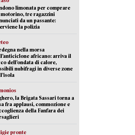
 caso
ndono limonata per comprare
 motorino, tre ragazzini
nunciati da un passante:
erviene la polizia
teo
rdegna nella morsa
l’anticiclone africano: arriva il
cco dell’ondata di calore,
ssibili nubifragi in diverse zone
l’isola
monios
ghero, la Brigata Sassari torna a
sa fra applausi, commozione e
accoglienza della Fanfara dei
rsaglieri
ligie pronte