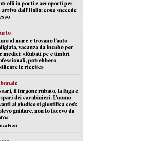
ntrolli in porti e aeroporti per
 arriva dall’Italia: cosa succede
esso
furto
nno al mare e trovano l’auto
aligiata, vacanza da incubo per
e medici: «Rubati pc e timbri
ofessionali, potrebbero
sificare le ricette»
ibunale
sari, il furgone rubato, la fuga e
i spari dei carabinieri. L’uomo
anti al giudice si giustifica così:
olevo guidare, non lo facevo da
nto»
Luca Fiori