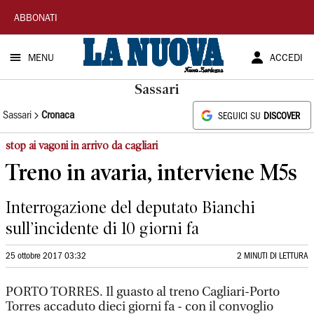
La
ABBONATI
Nuova
MENU
ACCEDI
Sardegna
Sassari
Sassari
Cronaca
SEGUICI SU
DISCOVER
stop ai vagoni in arrivo da cagliari
Treno in avaria, interviene M5s
Interrogazione del deputato Bianchi
sull’incidente di 10 giorni fa
25 ottobre 2017 03:32
2 MINUTI DI LETTURA
PORTO TORRES. Il guasto al treno Cagliari-Porto
Torres accaduto dieci giorni fa - con il convoglio