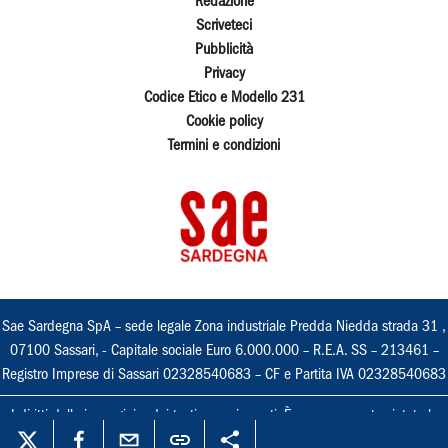
Redazione
Scriveteci
Pubblicità
Privacy
Codice Etico e Modello 231
Cookie policy
Termini e condizioni
Sae Sardegna SpA – sede legale Zona industriale Predda Niedda strada 31 ,
07100 Sassari, - Capitale sociale Euro 6.000.000 – R.E.A. SS – 213461 –
Registro Imprese di Sassari 02328540683 – CF e Partita IVA 02328540683
I diritti delle immagini e dei testi sono riservati. È espressamente vietata la
loro riproduzione con qualsiasi mezzo e l'adattamento totale o parziale.