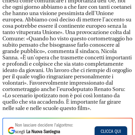
chiesti come comunicare l'importanza dell'Ue, noi
che ogni giorno abbiamo a che fare con tanti coetanei
che hanno una visione pessimista dell'Unione
europea. Abbiamo così deciso di mettere l'accento su
cosa potrebbe essere il continente europeo senza la
tanto vituperata Unione». Una provocazione colta dal
Comune: «Quando ho visto questo cortometraggio ho
subito pensato che bisognasse farlo conoscere al
grande pubblico», commenta il sindaco, Nicola
Sanna. «È un'opera che trasmette concetti importanti
e profondi e colpisce che sia stato completamente
ideato da giovani. Un lavoro che ci riempie di orgoglio
per il quale voglio ringraziare personalmente i
volontari». Favorevolmente impressionato dal
cortometraggio anche l’eurodeputato Renato Soru:
«Lo scenario ipotizzato non è poi così lontano da
quello che sta accadendo. È importante far girare
nelle sale e nelle scuole questo film».
Non lasciare decidere l'algoritmo:
CLICCA QUI
scegli
La Nuova Sardegna