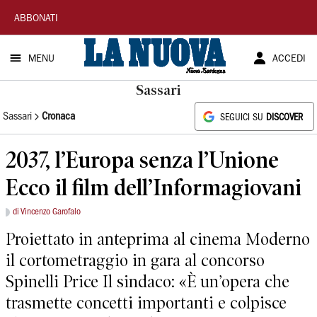
La
ABBONATI
Nuova
MENU
ACCEDI
Sardegna
Sassari
Sassari
Cronaca
SEGUICI SU
DISCOVER
2037, l’Europa senza l’Unione
Ecco il film dell’Informagiovani
di Vincenzo Garofalo
Proiettato in anteprima al cinema Moderno
il cortometraggio in gara al concorso
Spinelli Price Il sindaco: «È un’opera che
trasmette concetti importanti e colpisce