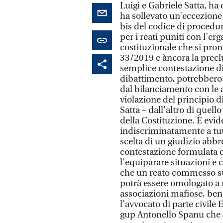
Luigi e Gabriele Satta, ha
ha sollevato un’eccezione
bis del codice di procedur
per i reati puniti con l’er
costituzionale che si pron
33/2019 e àncora la preclu
semplice contestazione di 
dibattimento, potrebbero 
dal bilanciamento con le a
violazione del principio d
Satta – dall’altro di quell
della Costituzione. È evi
indiscriminatamente a tutti
scelta di un giudizio abbre
contestazione formulata d
l’equiparare situazioni e 
che un reato commesso sull
potrà essere omologato a 
associazioni mafiose, ben 
l’avvocato di parte civile 
gup Antonello Spanu che sc