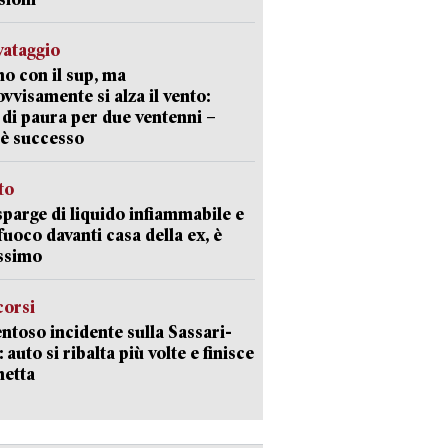
lvataggio
o con il sup, ma
vvisamente si alza il vento:
 di paura per due ventenni –
è successo
sto
sparge di liquido infiammabile e
 fuoco davanti casa della ex, è
ssimo
corsi
ntoso incidente sulla Sassari-
 auto si ribalta più volte e finisce
netta