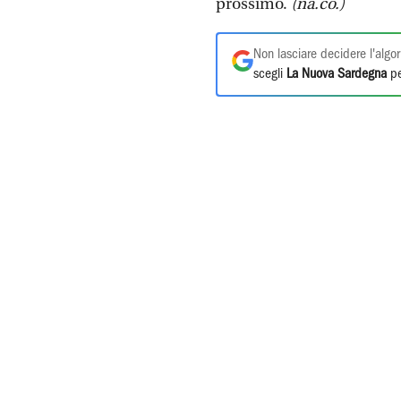
prossimo.
(na.co.)
Non lasciare decidere l'algor
scegli
La Nuova Sardegna
pe