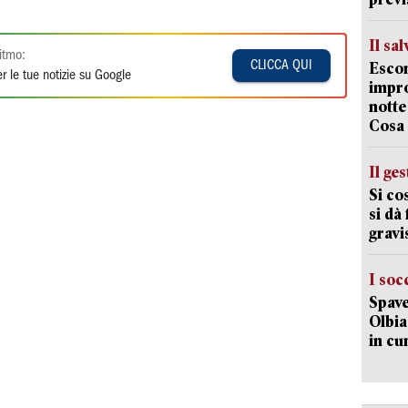
Il sa
itmo:
CLICCA QUI
Escon
r le tue notizie su Google
impro
notte
Cosa 
Il ge
Si co
si dà
gravi
I soc
Spave
Olbia:
in cu