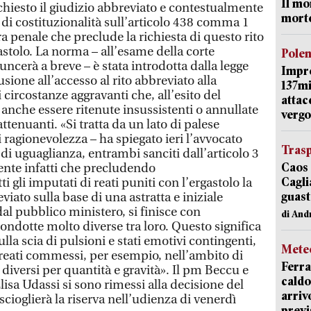
Il mo
 chiesto il giudizio abbreviato e contestualmente
mort
 di costituzionalità sull’articolo 438 comma 1
a penale che preclude la richiesta di questo rito
gastolo. La norma – all’esame della corte
Pole
uncerà a breve – è stata introdotta dalla legge
Impr
sione all’accesso al rito abbreviato alla
137mi
circostanze aggravanti che, all’esito del
attac
anche essere ritenute insussistenti o annullate
vergo
ttenuanti. «Si tratta da un lato di palese
i ragionevolezza – ha spiegato ieri l’avvocato
Trasp
o di uguaglianza, entrambi sanciti dall’articolo 3
Caos 
dente infatti che precludendo
Cagli
 gli imputati di reati puniti con l’ergastolo la
guast
viato sulla base di una astratta e iniziale
al pubblico ministero, si finisce con
di And
condotte molto diverse tra loro. Questo significa
a scia di pulsioni e stati emotivi contingenti,
Mete
reati commessi, per esempio, nell’ambito di
Ferra
diversi per quantità e gravità». Il pm Beccu e
caldo
Elisa Udassi si sono rimessi alla decisione del
arriv
ioglierà la riserva nell’udienza di venerdì
previ