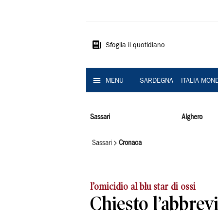
La
Nuova
Sardegna
Sfoglia il quotidiano
MENU
SARDEGNA
ITALIA MON
Sassari
Alghero
Sassari
Cronaca
l’omicidio al blu star di ossi
Chiesto l’abbrev