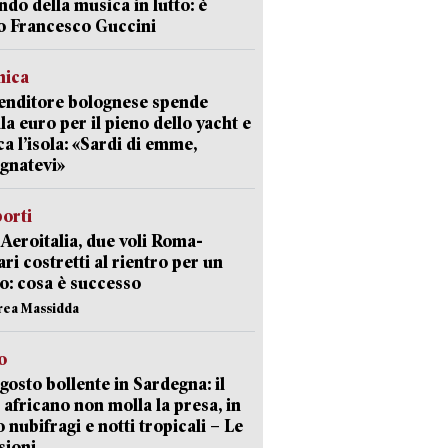
ndo della musica in lutto: è
o Francesco Guccini
mica
enditore bolognese spende
la euro per il pieno dello yacht e
ca l’isola: «Sardi di emme,
gnatevi»
orti
Aeroitalia, due voli Roma-
ari costretti al rientro per un
o: cosa è successo
rea Massidda
o
gosto bollente in Sardegna: il
 africano non molla la presa, in
o nubifragi e notti tropicali – Le
sioni