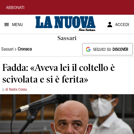
La
ABBONATI
Nuova
MENU
ACCEDI
Sardegna
Sassari
Sassari
Cronaca
SEGUICI SU
DISCOVER
Fadda: «Aveva lei il coltello è
scivolata e si è ferita»
di Nadia Cossu