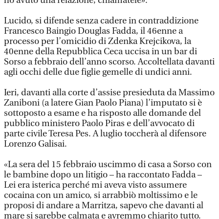
ho avuto una relazione, chiamatele».
Lucido, si difende senza cadere in contraddizione
Francesco Baingio Douglas Fadda, il 46enne a
processo per l’omicidio di Zdenka Krejcikova, la
40enne della Repubblica Ceca uccisa in un bar di
Sorso a febbraio dell’anno scorso. Accoltellata davanti
agli occhi delle due figlie gemelle di undici anni.
Ieri, davanti alla corte d’assise presieduta da Massimo
Zaniboni (a latere Gian Paolo Piana) l’imputato si è
sottoposto a esame e ha risposto alle domande del
pubblico ministero Paolo Piras e dell’avvocato di
parte civile Teresa Pes. A luglio toccherà al difensore
Lorenzo Galisai.
«La sera del 15 febbraio uscimmo di casa a Sorso con
le bambine dopo un litigio – ha raccontato Fadda –
Lei era isterica perché mi aveva visto assumere
cocaina con un amico, si arrabbiò moltissimo e le
proposi di andare a Marritza, sapevo che davanti al
mare si sarebbe calmata e avremmo chiarito tutto.