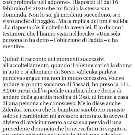
così profonda nell’addome». Risposta: «È dal 16
febbraio del 2020 che mi faccio la stessa sua
domanda. Non lo so, gli incidenti succedono, si è
visto anche di peggio». Ma la replica del pm è solida:
«La risposta c’è: il coltello lo aveva lei. E lo dicono i
testimoni che l’hanno vista nel locale». «Una sola
persona lo ha detto – l’obiezione di Fadda – e ha
mentito».
Quindi il racconto dei momenti successivi
all’accoltellamento, quando il 46enne caricò la donna
in auto e si allontanò da Sorso. «Zdenka parlava,
perdeva sangue ma non in modo eccessivo. Volevo
andare al pronto soccorso di Sassari, ho preso la 131.
A 200 metri dall’ospedale cambiai idea e decisi di
andare dalla guardia medica di Ossi, di fronte a casa
di una persona che conoscevo. Me lo disse anche
Zdenka, temeva che le bambine sarebbero rimaste
sole se i carabinieri mi avessero arrestato. Io avevo il
divieto di avvicinamento a casa sua per via di una
precedente denuncia che lei aveva fatto in seguito a