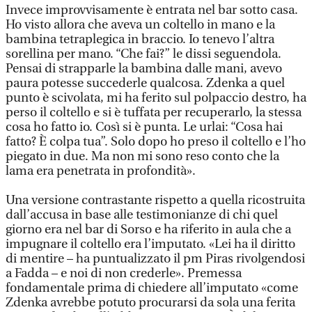
Invece improvvisamente è entrata nel bar sotto casa.
Ho visto allora che aveva un coltello in mano e la
bambina tetraplegica in braccio. Io tenevo l’altra
sorellina per mano. “Che fai?” le dissi seguendola.
Pensai di strapparle la bambina dalle mani, avevo
paura potesse succederle qualcosa. Zdenka a quel
punto è scivolata, mi ha ferito sul polpaccio destro, ha
perso il coltello e si è tuffata per recuperarlo, la stessa
cosa ho fatto io. Così si è punta. Le urlai: “Cosa hai
fatto? È colpa tua”. Solo dopo ho preso il coltello e l’ho
piegato in due. Ma non mi sono reso conto che la
lama era penetrata in profondità».
Una versione contrastante rispetto a quella ricostruita
dall’accusa in base alle testimonianze di chi quel
giorno era nel bar di Sorso e ha riferito in aula che a
impugnare il coltello era l’imputato. «Lei ha il diritto
di mentire – ha puntualizzato il pm Piras rivolgendosi
a Fadda – e noi di non crederle». Premessa
fondamentale prima di chiedere all’imputato «come
Zdenka avrebbe potuto procurarsi da sola una ferita