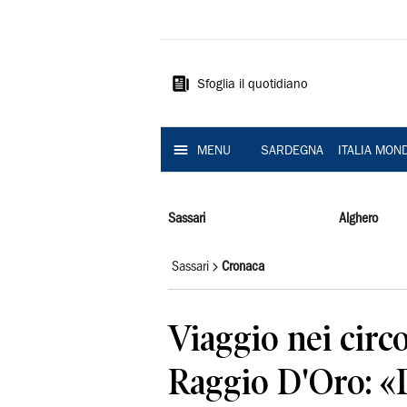
La
Nuova
Sardegna
Sfoglia il quotidiano
MENU
SARDEGNA
ITALIA MON
Sassari
Alghero
Sassari
Cronaca
Viaggio nei circo
Raggio D'Oro: «