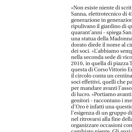
«Non esiste niente di scrit
Sanna, elettrotecnico di 4
generazione in generazion
ripulivano il giardino di q
quarant’anni - spiega Sann
una statua della Madonna 
dorato diede il nome al c
dei soci. «L’abbiamo sempr
nella seconda sede di vic
2010, in quella di piazza 
questa di Corso Vittorio E
il circolo conta un centin
soci effettivi, quelli che p
per mandare avanti l’asso
di lucro. «Portiamo avant
genitori - raccontano i mem
d’Oro è infatti una questi
l’esigenza di un gruppo di
nel ritrovarsi alla fine del
organizzare occasioni conv
cambiato niente. Gli anzia