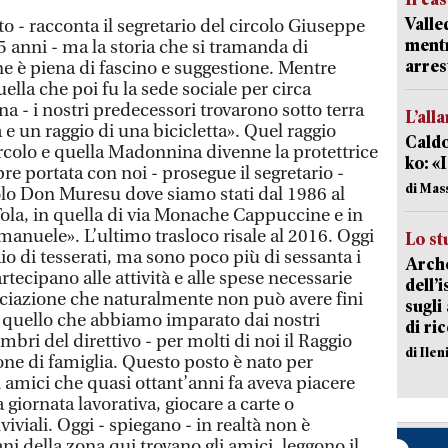
Valle
to - racconta il segretario del circolo Giuseppe
mentr
5 anni - ma la storia che si tramanda di
arres
e è piena di fascino e suggestione. Mentre
uella che poi fu la sede sociale per circa
a - i nostri predecessori trovarono sotto terra
L’all
e un raggio di una bicicletta». Quel raggio
Caldo
ircolo e quella Madonnina divenne la protettrice
ko: «
e portata con noi - prosegue il segretario -
di Mas
olo Don Muresu dove siamo stati dal 1986 al
Tola, in quella di via Monache Cappuccine e in
manuele». L’ultimo trasloco risale al 2016. Oggi
Lo st
aio di tesserati, ma sono poco più di sessanta i
Arche
artecipano alle attività e alle spese necessarie
dell’
ciazione che naturalmente non può avere fini
sugli
i quello che abbiamo imparato dai nostri
di ri
bri del direttivo - per molti di noi il Raggio
di Ile
one di famiglia. Questo posto è nato per
 amici che quasi ottant’anni fa aveva piacere
la giornata lavorativa, giocare a carte o
iviali. Oggi - spiegano - in realtà non è
ni della zona qui trovano gli amici, leggono il