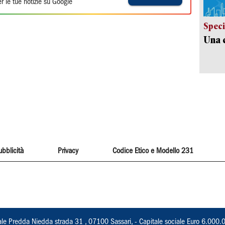
r le tue notizie su Google
Speci
Una c
ubblicità
Privacy
Codice Etico e Modello 231
ale Predda Niedda strada 31 , 07100 Sassari, - Capitale sociale Euro 6.000.