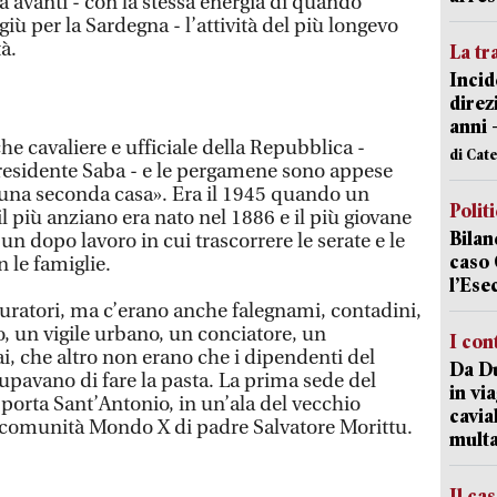
a avanti - con la stessa energia di quando
iù per la Sardegna - l’attività del più longevo
tà.
La tr
Incid
direz
anni 
e cavaliere e ufficiale della Repubblica -
di Cat
presidente Saba - e le pergamene sono appese
 una seconda casa». Era il 1945 quando un
Polit
il più anziano era nato nel 1886 e il più giovane
Bilan
un dopo lavoro in cui trascorrere le serate e le
caso 
n le famiglie.
l’Ese
ratori, ma c’erano anche falegnami, contadini,
, un vigile urbano, un conciatore, un
I con
ai, che altro non erano che i dipendenti del
Da Du
cupavano di fare la pasta. La prima sede del
in vi
 porta Sant’Antonio, in un’ala del vecchio
cavia
la comunità Mondo X di padre Salvatore Morittu.
mult
Il ca