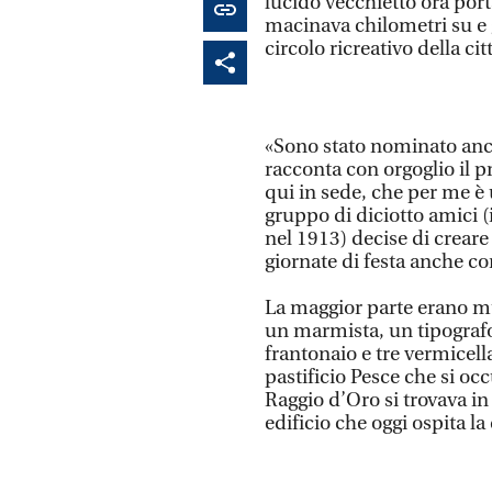
lucido vecchietto ora port
macinava chilometri su e g
circolo ricreativo della cit
«Sono stato nominato anch
racconta con orgoglio il 
qui in sede, che per me è
gruppo di diciotto amici (
nel 1913) decise di creare 
giornate di festa anche co
La maggior parte erano mu
un marmista, un tipografo
frantonaio e tre vermicell
pastificio Pesce che si oc
Raggio d’Oro si trovava in
edificio che oggi ospita 