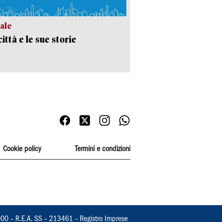
ale
ittà e le sue storie
Cookie policy
Termini e condizioni
000 – R.E.A. SS – 213461 – Registro Imprese