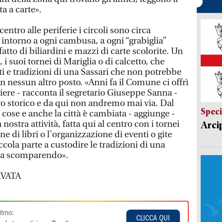
a a carte».
 centro alle periferie i circoli sono circa
e intorno a ogni cambusa, a ogni “grabiglia”
tto di biliardini e mazzi di carte scolorite. Un
 i suoi tornei di Mariglia o di calcetto, che
i e tradizioni di una Sassari che non potrebbe
n nessun altro posto. «Anni fa il Comune ci offrì
iere - racconta il segretario Giuseppe Sanna -
ro storico e da qui non andremo mai via. Dal
Speci
cose e anche la città è cambiata - aggiunge -
nostra attività, fatta qui al centro con i tornei
Arci
ne di libri o l’organizzazione di eventi o gite
iccola parte a custodire le tradizioni di una
sta scomparendo».
VATA
itmo:
CLICCA QUI