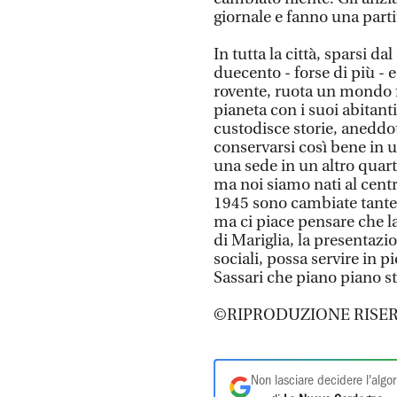
giornale e fanno una partit
In tutta la città, sparsi dal
duecento - forse di più - 
rovente, ruota un mondo fa
pianeta con i suoi abitanti,
custodisce storie, aneddot
conservarsi così bene in u
una sede in un altro quart
ma noi siamo nati al cent
1945 sono cambiate tante 
ma ci piace pensare che la 
di Mariglia, la presentazio
sociali, possa servire in p
Sassari che piano piano 
©RIPRODUZIONE RISER
Non lasciare decidere l'algor