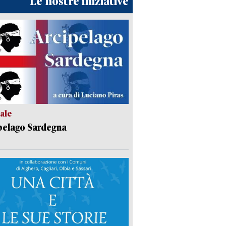
Le nostre iniziative
ale
pelago Sardegna