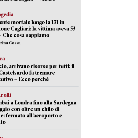
agedia
ente mortale lungo la 131 in
ione Cagliari: la vittima aveva 53
– Che cosa sappiamo
erina Cossu
ica
cio, arrivano risorse per tutti: il
Castelsardo fa tremare
cutivo – Ecco perché
trolli
bai a Londra fino alla Sardegna
aggio con oltre un chilo di
le: fermato all’aeroporto e
ato
so