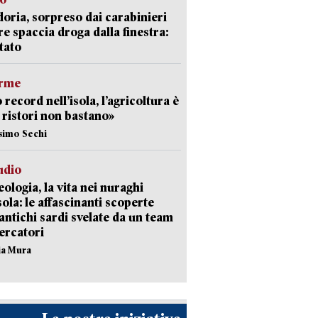
doria, sorpreso dai carabinieri
e spaccia droga dalla finestra:
tato
arme
 record nell’isola, l’agricoltura è
I ristori non bastano»
simo Sechi
udio
ologia, la vita nei nuraghi
isola: le affascinanti scoperte
 antichi sardi svelate da un team
cercatori
nia Mura