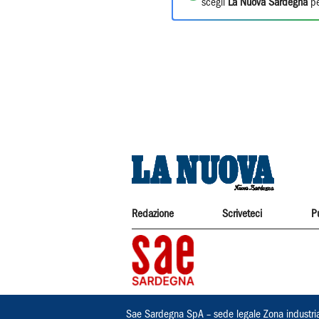
scegli
La Nuova Sardegna
pe
Redazione
Scriveteci
P
Sae Sardegna SpA – sede legale Zona industri