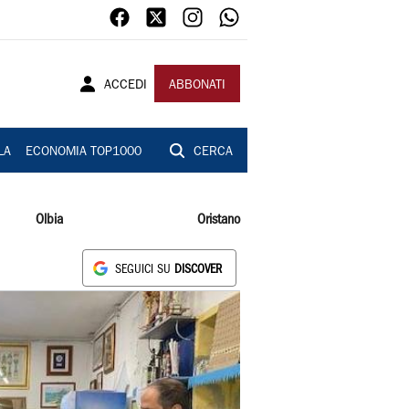
ACCEDI
ABBONATI
LA
ECONOMIA TOP1000
CERCA
Olbia
Oristano
SEGUICI SU
DISCOVER