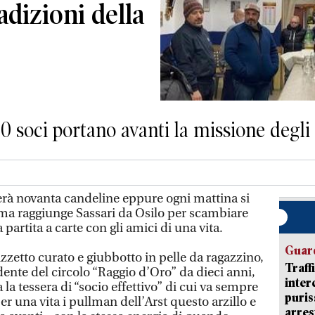
adizioni della
0 soci portano avanti la missione degli 
rà novanta candeline eppure ogni mattina si
lma raggiunge Sassari da Osilo per scambiare
partita a carte con gli amici di una vita.
Guard
zzetto curato e giubbotto in pelle da ragazzino,
Traff
idente del circolo “Raggio d’Oro” da dieci anni,
inter
a tessera di “socio effettivo” di cui va sempre
puris
er una vita i pullman dell’Arst questo arzillo e
arres