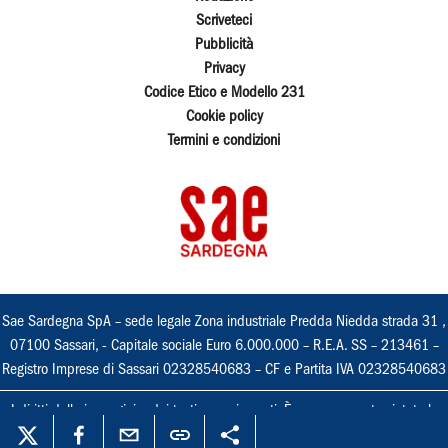
Scriveteci
Pubblicità
Privacy
Codice Etico e Modello 231
Cookie policy
Termini e condizioni
Sae Sardegna SpA – sede legale Zona industriale Predda Niedda strada 31 ,
07100 Sassari, - Capitale sociale Euro 6.000.000 – R.E.A. SS – 213461 –
Registro Imprese di Sassari 02328540683 – CF e Partita IVA 02328540683
I diritti delle immagini e dei testi sono riservati. È espressamente vietata la
loro riproduzione con qualsiasi mezzo e l'adattamento totale o parziale.