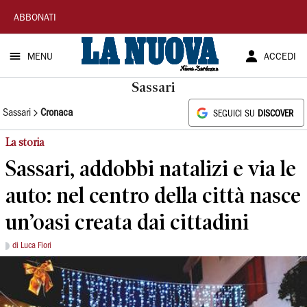
La
ABBONATI
Nuova
MENU
ACCEDI
Sardegna
Sassari
Sassari
Cronaca
SEGUICI SU
DISCOVER
La storia
Sassari, addobbi natalizi e via le
auto: nel centro della città nasce
un’oasi creata dai cittadini
di Luca Fiori