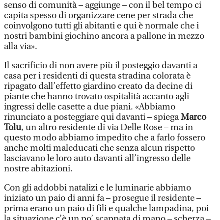
senso di comunità – aggiunge – con il bel tempo ci
capita spesso di organizzare cene per strada che
coinvolgono tutti gli abitanti e qui è normale che i
nostri bambini giochino ancora a pallone in mezzo
alla via».
Il sacrificio di non avere più il posteggio davanti a
casa per i residenti di questa stradina colorata è
ripagato dall’effetto giardino creato da decine di
piante che hanno trovato ospitalità accanto agli
ingressi delle casette a due piani. «Abbiamo
rinunciato a posteggiare qui davanti – spiega
Marco
Tolu
, un altro residente di via Delle Rose – ma in
questo modo abbiamo impedito che a farlo fossero
anche molti maleducati che senza alcun rispetto
lasciavano le loro auto davanti all’ingresso delle
nostre abitazioni.
Con gli addobbi natalizi e le luminarie abbiamo
iniziato un paio di anni fa – prosegue il residente –
prima erano un paio di fili e qualche lampadina, poi
la situazione c’è un po’ scappata di mano – scherza –