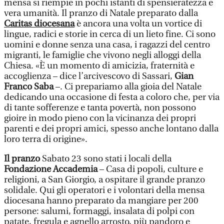
mensa si riempie in pochi istanti di spensieratezza e
vera umanità. Il pranzo di Natale preparato dalla
Caritas diocesana
è ancora una volta un vortice di
lingue, radici e storie in cerca di un lieto fine. Ci sono
uomini e donne senza una casa, i ragazzi del centro
migranti, le famiglie che vivono negli alloggi della
Chiesa. «È un momento di amicizia, fraternità e
accoglienza – dice l’arcivescovo di Sassari,
Gian
Franco Saba
–. Ci prepariamo alla gioia del Natale
dedicando una occasione di festa a coloro che, per via
di tante sofferenze e tanta povertà, non possono
gioire in modo pieno con la vicinanza dei propri
parenti e dei propri amici, spesso anche lontano dalla
loro terra di origine».
Il pranzo
Sabato 23 sono stati i locali della
Fondazione Accademia
– Casa di popoli, culture e
religioni, a San Giorgio, a ospitare il grande pranzo
solidale. Qui gli operatori e i volontari della mensa
diocesana hanno preparato da mangiare per 200
persone: salumi, formaggi, insalata di polpi con
patate, fregula e agnello arrosto, più pandoro e