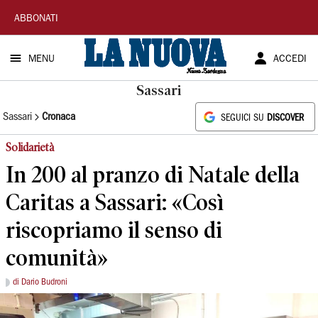
La
ABBONATI
Nuova
MENU
ACCEDI
Sardegna
Sassari
Sassari
Cronaca
SEGUICI SU
DISCOVER
Solidarietà
In 200 al pranzo di Natale della
Caritas a Sassari: «Così
riscopriamo il senso di
comunità»
di Dario Budroni