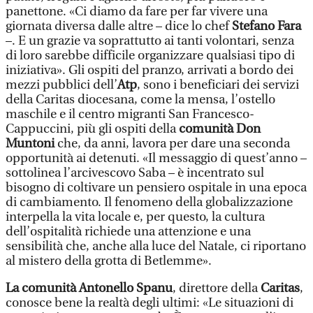
panettone. «Ci diamo da fare per far vivere una
giornata diversa dalle altre – dice lo chef
Stefano Fara
–. E un grazie va soprattutto ai tanti volontari, senza
di loro sarebbe difficile organizzare qualsiasi tipo di
iniziativa». Gli ospiti del pranzo, arrivati a bordo dei
mezzi pubblici dell’
Atp
, sono i beneficiari dei servizi
della Caritas diocesana, come la mensa, l’ostello
maschile e il centro migranti San Francesco-
Cappuccini, più gli ospiti della
comunità Don
Muntoni
che, da anni, lavora per dare una seconda
opportunità ai detenuti. «Il messaggio di quest’anno –
sottolinea l’arcivescovo Saba – è incentrato sul
bisogno di coltivare un pensiero ospitale in una epoca
di cambiamento. Il fenomeno della globalizzazione
interpella la vita locale e, per questo, la cultura
dell’ospitalità richiede una attenzione e una
sensibilità che, anche alla luce del Natale, ci riportano
al mistero della grotta di Betlemme».
La comunità
Antonello Spanu
, direttore della
Caritas
,
conosce bene la realtà degli ultimi: «Le situazioni di