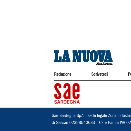
Redazione
Scriveteci
P
Sae Sardegna SpA – sede legale Zona industri
di Sassari 02328540683 – CF e Partita IVA