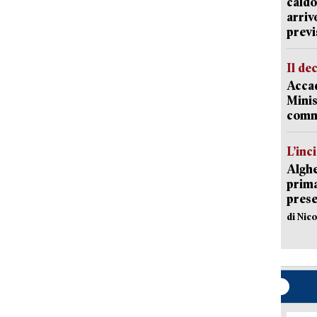
caldo
arriv
previ
Il de
Accad
Minis
comm
L’inc
Alghe
prima 
prese
di Nic