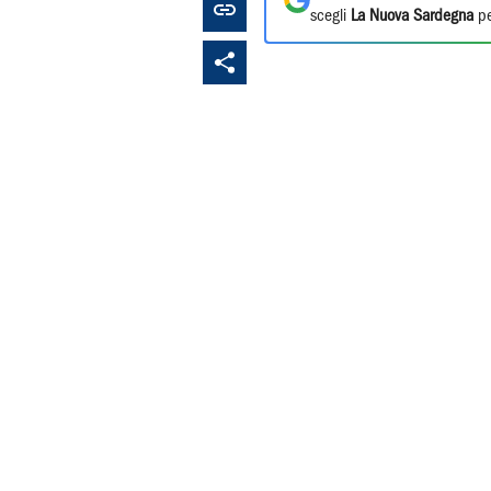
scegli
La Nuova Sardegna
pe