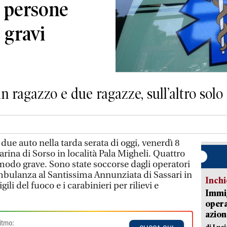
o persone
e gravi
 ragazzo e due ragazze, sull’altro solo
 due auto nella tarda serata di oggi, venerdì 8
rina di Sorso in località Pala Migheli. Quattro
n modo grave. Sono state soccorse dagli operatori
ambulanza al Santissima Annunziata di Sassari in
Inch
gili del fuoco e i carabinieri per rilievi e
Immig
opera
azion
itmo:
di Luc