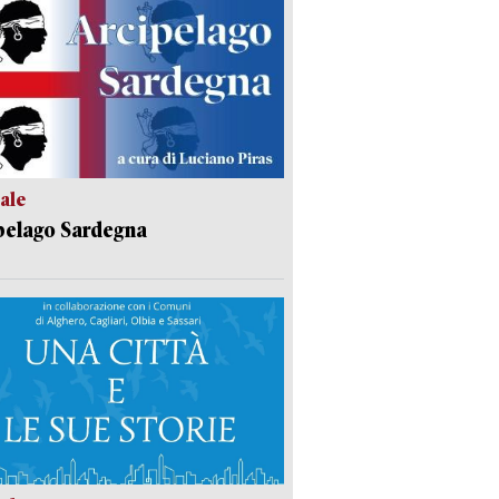
ale
pelago Sardegna