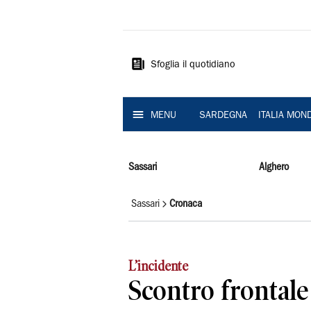
La
Nuova
Sardegna
Sfoglia il quotidiano
MENU
SARDEGNA
ITALIA MON
Sassari
Alghero
Sassari
Cronaca
L’incidente
Scontro frontale