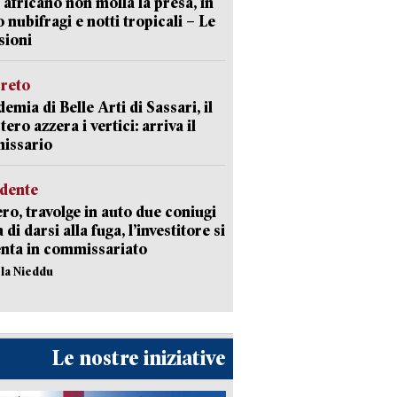
 africano non molla la presa, in
o nubifragi e notti tropicali – Le
sioni
creto
emia di Belle Arti di Sassari, il
tero azzera i vertici: arriva il
issario
idente
ro, travolge in auto due coniugi
di darsi alla fuga, l’investitore si
nta in commissariato
ola Nieddu
Le nostre iniziative