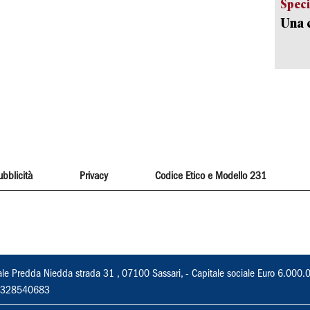
Speci
Una c
ubblicità
Privacy
Codice Etico e Modello 231
ale Predda Niedda strada 31 , 07100 Sassari, - Capitale sociale Euro 6.000.
 02328540683