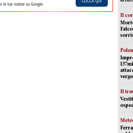
CLICCA QUI
r le tue notizie su Google
Il co
Morte
Falco
sorri
Pole
Impr
137mi
attac
vergo
Il tr
Vesti
osped
Mete
Ferra