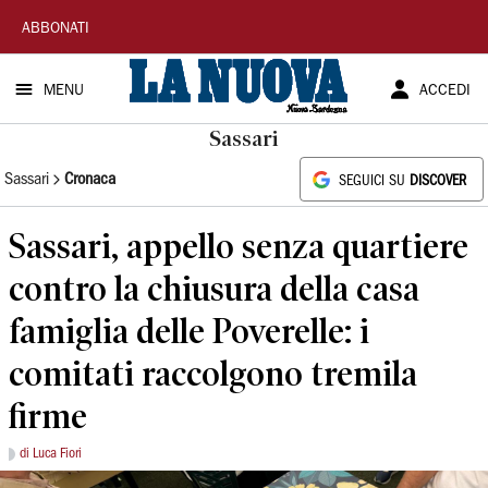
La
ABBONATI
Nuova
MENU
ACCEDI
Sardegna
Sassari
Sassari
Cronaca
SEGUICI SU
DISCOVER
Sassari, appello senza quartiere
contro la chiusura della casa
famiglia delle Poverelle: i
comitati raccolgono tremila
firme
di Luca Fiori