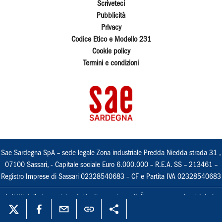
Scriveteci
Pubblicità
Privacy
Codice Etico e Modello 231
Cookie policy
Termini e condizioni
Sae Sardegna SpA – sede legale Zona industriale Predda Niedda strada 31 ,
07100 Sassari, - Capitale sociale Euro 6.000.000 – R.E.A. SS – 213461 –
Registro Imprese di Sassari 02328540683 – CF e Partita IVA 02328540683
I diritti delle immagini e dei testi sono riservati. È espressamente vietata la
loro riproduzione con qualsiasi mezzo e l'adattamento totale o parziale.