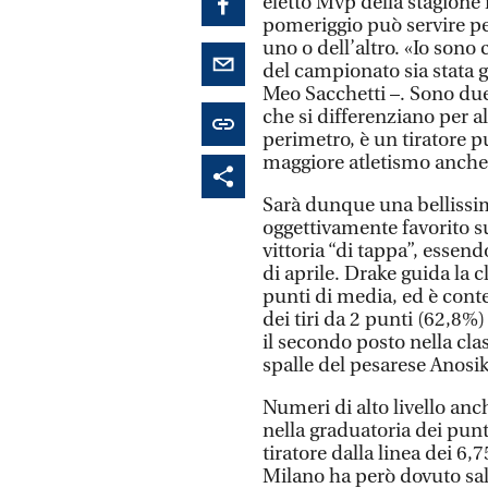
eletto Mvp della stagione r
pomeriggio può servire pe
uno o dell’altro. «Io sono
del campionato sia stata g
Meo Sacchetti –. Sono due 
che si differenziano per a
perimetro, è un tiratore p
maggiore atletismo anche 
Sarà dunque una bellissima
oggettivamente favorito su
vittoria “di tappa”, essen
di aprile. Drake guida la c
punti di media, ed è con
dei tiri da 2 punti (62,8%
il secondo posto nella cla
spalle del pesarese Anosik
Numeri di alto livello anc
nella graduatoria dei punti
tiratore dalla linea dei 6,
Milano ha però dovuto sal