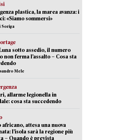
isi
enza plastica, la marea avanza: i
ci: «Siamo sommersi»
i Soriga
portage
Luna sotto assedio, il numero
o non ferma l’assalto – Cosa sta
edendo
ssandro Mele
ergenza
ri, allarme legionella in
ale: cosa sta succedendo
o
 africano, attesa una nuova
ata: l’isola sarà la regione più
ta – Quando è prevista