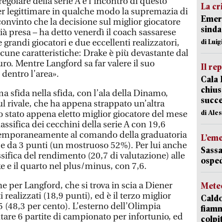
egolare della serie A e l’incontro di questo
La cr
r legittimare in qualche modo la supremazia di
Emerg
 convinto che la decisione sul miglior giocatore
sinda
ià presa – ha detto venerdì il coach sassarese
grandi giocatori e due eccellenti realizzatori,
di Luig
lcune caratteristiche: Drake è più devastante dal
uro. Mentre Langford sa far valere il suo
Il re
dentro l’area».
Cala 
chius
 sfida nella sfida, con l’ala della Dinamo,
succ
l rivale, che ha appena strappato un’altra
di Ale
do stato appena eletto miglior giocatore del mese
lassifica dei cecchini della serie A con 19,6
temporaneamente al comando della graduatoria
L’em
) e da 3 punti (un mostruoso 52%). Per lui anche
Sassa
ssifica del rendimento (20,7 di valutazione) alle
osped
e e il quarto nel plus/minus, con 7,6.
he per Langford, che si trova in scia a Diener
Mete
 realizzati (18,9 punti), ed è il terzo miglior
Caldo
75 (48,3 per cento). L’esterno dell’Olimpia
fiamm
tare 6 partite di campionato per infortunio, ed
colpi