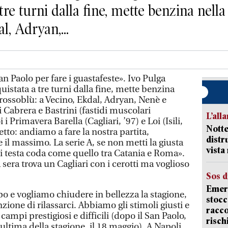
tre turni dalla fine, mette benzina nell
l, Adryan,...
 Paolo per fare i guastafeste». Ivo Pulga
uistata a tre turni dalla fine, mette benzina
 rossoblù: a Vecino, Ekdal, Adryan, Nenè e
ri Cabrera e Bastrini (fastidi muscolari
L’all
i Primavera Barella (Cagliari, ’97) e Loi (Isili,
Notte
etto: andiamo a fare la nostra partita,
distr
 il massimo. La serie A, se non metti la giusta
vist
ti testa coda come quello tra Catania e Roma».
 sera trova un Cagliari con i cerotti ma voglioso
Sos d
Emerg
ipo e vogliamo chiudere in bellezza la stagione,
stocc
one di rilassarci. Abbiamo gli stimoli giusti e
racco
ampi prestigiosi e difficili (dopo il San Paolo,
risch
ultima della stagione, il 18 maggio). A Napoli