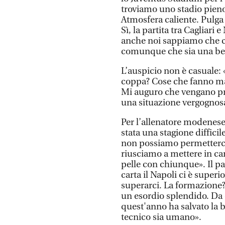
troviamo uno stadio pieno, 
Atmosfera caliente. Pulga 
Sì, la partita tra Cagliari e
anche noi sappiamo che c
comunque che sia una bella
L’auspicio non è casuale: «
coppa? Cose che fanno male
Mi auguro che vengano pre
una situazione vergognos
Per l’allenatore modenese
stata una stagione diffici
non possiamo permetterci
riusciamo a mettere in c
pelle con chiunque». Il pa
carta il Napoli ci è supe
superarci. La formazione? 
un esordio splendido. Da qu
quest'anno ha salvato la ba
tecnico sia umano».