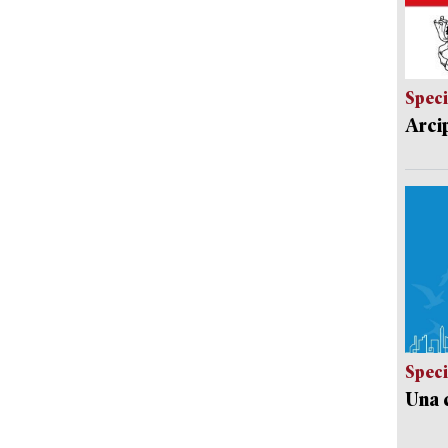
Speci
Arci
Speci
Una c