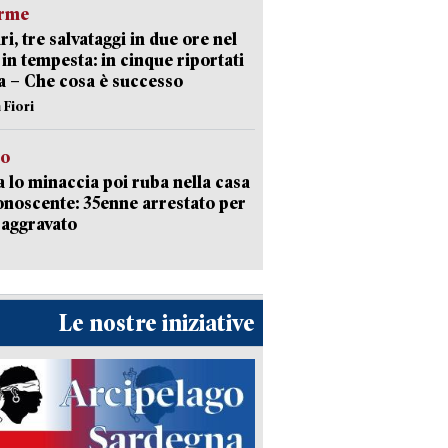
arme
ri, tre salvataggi in due ore nel
in tempesta: in cinque riportati
va – Che cosa è successo
 Fiori
to
 lo minaccia poi ruba nella casa
onoscente: 35enne arrestato per
 aggravato
Le nostre iniziative