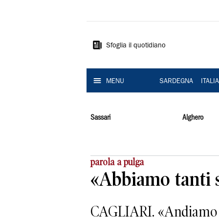
La
Nuova
Sardegna
Sfoglia il quotidiano
MENU
SARDEGNA
ITALI
Sassari
Alghero
parola a pulga
«Abbiamo tanti 
CAGLIARI. «Andiamo al 