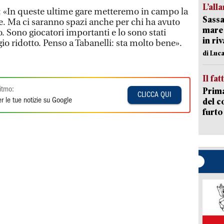
L’all
atti: «In queste ultime gare metteremo in campo la
Sassa
e. Ma ci saranno spazi anche per chi ha avuto
mare 
 Sono giocatori importanti e lo sono stati
in ri
o ridotto. Penso a Tabanelli: sta molto bene».
di Luca
Il fat
itmo:
Prima
CLICCA QUI
del c
r le tue notizie su Google
furto