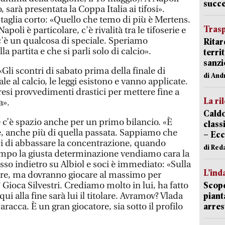
succ
sarà presentata la Coppa Italia ai tifosi».
taglia corto: «Quello che temo di più è Mertens.
Trasp
 Napoli è particolare, c'è rivalità tra le tifoserie e
'è un qualcosa di speciale. Speriamo
Ritar
 partita e che si parli solo di calcio».
terri
sanzi
Gli scontri di sabato prima della finale di
di And
 al calcio, le leggi esistono e vanno applicate.
si provvedimenti drastici per mettere fine a
La ri
a».
Caldo
 c’è spazio anche per un primo bilancio. «È
classi
le, anche più di quella passata. Sappiamo che
– Ecc
 di abbassare la concentrazione, quando
di Red
ampo la giusta determinazione vendiamo cara la
sso indietro su Albiol e soci è immediato: «Sulla
L’ind
riore, ma dovranno giocare al massimo per
Gioca Silvestri. Crediamo molto in lui, ha fatto
Scope
i alla fine sarà lui il titolare. Avramov? Vlada
piant
racca. È un gran giocatore, sia sotto il profilo
arres