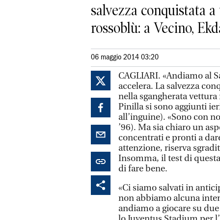
salvezza conquistata a 
rossoblù: a Vecino, Ekda
06 maggio 2014 03:20
CAGLIARI. «Andiamo al San
accelera. La salvezza conq
nella sgangherata vettura
Pinilla si sono aggiunti ie
all’inguine). «Sono con noi 
’96). Ma sia chiaro un asp
concentrati e pronti a dare
attenzione, riserva sgradi
Insomma, il test di questa
di fare bene.
«Ci siamo salvati in antic
non abbiamo alcuna intenzi
andiamo a giocare su due c
lo Juventus Stadium per l’