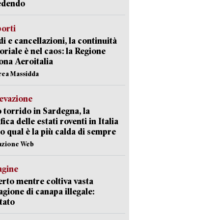
edendo
orti
di e cancellazioni, la continuità
toriale è nel caos: la Regione
ona Aeroitalia
rea Massidda
levazione
 torrido in Sardegna, la
fica delle estati roventi in Italia
o qual è la più calda di sempre
azione Web
agine
rto mentre coltiva vasta
agione di canapa illegale:
tato