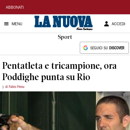
La
ABBONATI
Nuova
MENU
ACCEDI
Sardegna
Sport
SEGUICI SU
DISCOVER
Pentatleta e tricampione, ora
Poddighe punta su Rio
di Fabio Fresu