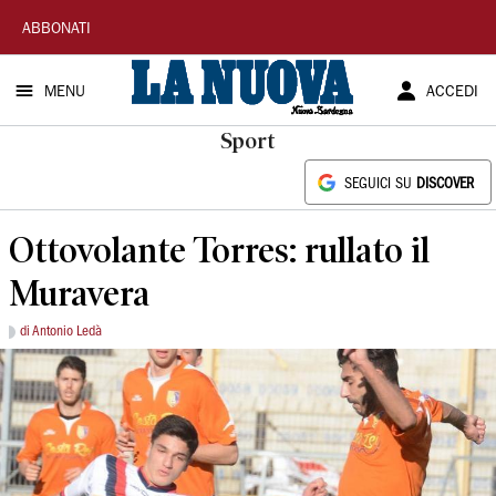
La
ABBONATI
Nuova
MENU
ACCEDI
Sardegna
Sport
SEGUICI SU
DISCOVER
Ottovolante Torres: rullato il
Muravera
di Antonio Ledà