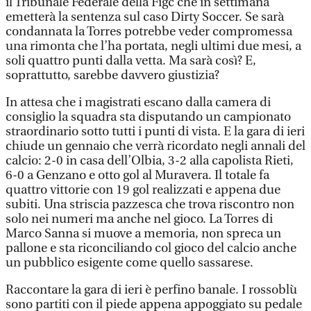
il Tribunale Federale della Figc che in settimana
emetterà la sentenza sul caso Dirty Soccer. Se sarà
condannata la Torres potrebbe veder compromessa
una rimonta che l’ha portata, negli ultimi due mesi, a
soli quattro punti dalla vetta. Ma sarà così? E,
soprattutto, sarebbe davvero giustizia?
In attesa che i magistrati escano dalla camera di
consiglio la squadra sta disputando un campionato
straordinario sotto tutti i punti di vista. E la gara di ieri
chiude un gennaio che verrà ricordato negli annali del
calcio: 2-0 in casa dell’Olbia, 3-2 alla capolista Rieti,
6-0 a Genzano e otto gol al Muravera. Il totale fa
quattro vittorie con 19 gol realizzati e appena due
subiti. Una striscia pazzesca che trova riscontro non
solo nei numeri ma anche nel gioco. La Torres di
Marco Sanna si muove a memoria, non spreca un
pallone e sta riconciliando col gioco del calcio anche
un pubblico esigente come quello sassarese.
Raccontare la gara di ieri è perfino banale. I rossoblù
sono partiti con il piede appena appoggiato su pedale