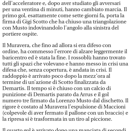
dell’acceleratore e, dopo aver studiato gli avversari
per una ventina di minuti, hanno cambiato marcia. Il
primo gol, esattamente come sette giorni fa, porta la
firma di Gigi Scotto che ha chiuso una triangolazione
con Musto indovinandolo l’angolo alla sinistra del
portiere ospite.
Il Muravera, che fino ad allora si era difeso con
ordine, ha commesso l’errore di alzare leggermente il
baricentro ed è stata la fine. I rossoblù hanno trovato
tutti gli spazi che volevano e hanno messo in crisi una
difesa che, senza copertura, è andata in crisi. Il
raddoppio è arrivato poco dopo la mezz’ora al
termine di un’azione di Scotto finalizzata da
Demartis. Il tempo si è chiuso con un calcio di
punizione di Demartis parato da Arrus e il gol
numero tre firmato da Lorenzo Musto dal dischetto. Il
rigore è costato al Muravera l’espulsione di Maccioni
(colpevole di aver fermato il pallone con un braccio) e
la ripresa si è trasformata in un tiro al piccione.
Il quarto gol è arrivato dopo una manciata di secondi