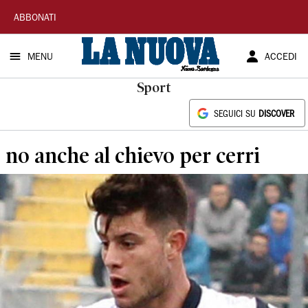
La
ABBONATI
Nuova
MENU
ACCEDI
Sardegna
Sport
SEGUICI SU
DISCOVER
no anche al chievo per cerri