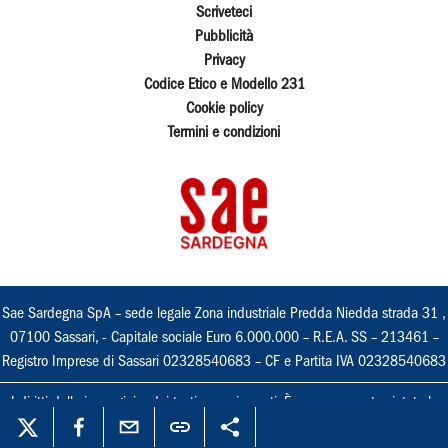
Scriveteci
Pubblicità
Privacy
Codice Etico e Modello 231
Cookie policy
Termini e condizioni
Sae Sardegna SpA – sede legale Zona industriale Predda Niedda strada 31 ,
07100 Sassari, - Capitale sociale Euro 6.000.000 – R.E.A. SS – 213461 –
Registro Imprese di Sassari 02328540683 – CF e Partita IVA 02328540683
I diritti delle immagini e dei testi sono riservati. È espressamente vietata la
loro riproduzione con qualsiasi mezzo e l'adattamento totale o parziale.