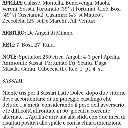
APRILIA:
Calisse, Montella, Bencivenga, Maola,
Veroni, Sossai, Fortunato (39' st Fortuna), Cioè, Bosi
(49' st Cuscianna), Casimirri (43' st Matteo),
Zeccolella (25' st De Marchi). All. Venturi.
ARBITRO:
De Angeli di Milano.
RETI:
7' Bosi, 27' Ruiu.
NOTE:
Spettatori 250 circa. Angoli: 4-3 per l'Aprilia.
Ammoniti: Sassai, Fortunato (A), Scanu, Daga,
Masala, Garau, Cabeccia (L). Rec. 1' pt, 4' st.
SASSARI
Niente tris per il Sassari Latte Dolce, dopo due vittorie
deve accontentarsi di un pareggio casalingo che
delude... a metà, considerando il peso dell’avversario
e le difficoltà affrontate in 90’ giocati a corrente
alternate. L’Aprilia è arrivata alla sfida con due mesi di
risultati positivi alle spalle e con la chiara intenzione