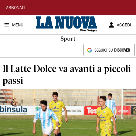
La
ABBONATI
Nuova
MENU
ACCEDI
Sardegna
Sport
SEGUICI SU
DISCOVER
Il Latte Dolce va avanti a piccoli
passi