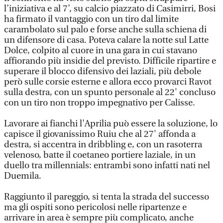
l’iniziativa e al 7’, su calcio piazzato di Casimirri, Bosi
ha firmato il vantaggio con un tiro dal limite
carambolato sul palo e forse anche sulla schiena di
un difensore di casa. Poteva calare la notte sul Latte
Dolce, colpito al cuore in una gara in cui stavano
affiorando più insidie del previsto. Difficile ripartire e
superare il blocco difensivo dei laziali, più debole
però sulle corsie esterne e allora ecco provarci Ravot
sulla destra, con un spunto personale al 22' concluso
con un tiro non troppo impegnativo per Calisse.
Lavorare ai fianchi l'Aprilia può essere la soluzione, lo
capisce il giovanissimo Ruiu che al 27' affonda a
destra, si accentra in dribbling e, con un rasoterra
velenoso, batte il coetaneo portiere laziale, in un
duello tra millennials: entrambi sono infatti nati nel
Duemila.
Raggiunto il pareggio, si tenta la strada del successo
ma gli ospiti sono pericolosi nelle ripartenze e
arrivare in area è sempre più complicato, anche