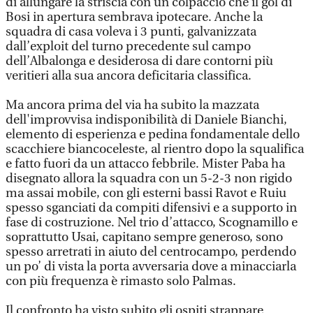
di allungare la striscia con un colpaccio che il gol di
Bosi in apertura sembrava ipotecare. Anche la
squadra di casa voleva i 3 punti, galvanizzata
dall’exploit del turno precedente sul campo
dell’Albalonga e desiderosa di dare contorni più
veritieri alla sua ancora deficitaria classifica.
Ma ancora prima del via ha subito la mazzata
dell'improvvisa indisponibilità di Daniele Bianchi,
elemento di esperienza e pedina fondamentale dello
scacchiere biancoceleste, al rientro dopo la squalifica
e fatto fuori da un attacco febbrile. Mister Paba ha
disegnato allora la squadra con un 5-2-3 non rigido
ma assai mobile, con gli esterni bassi Ravot e Ruiu
spesso sganciati da compiti difensivi e a supporto in
fase di costruzione. Nel trio d’attacco, Scognamillo e
soprattutto Usai, capitano sempre generoso, sono
spesso arretrati in aiuto del centrocampo, perdendo
un po’ di vista la porta avversaria dove a minacciarla
con più frequenza è rimasto solo Palmas.
Il confronto ha visto subito gli ospiti strappare