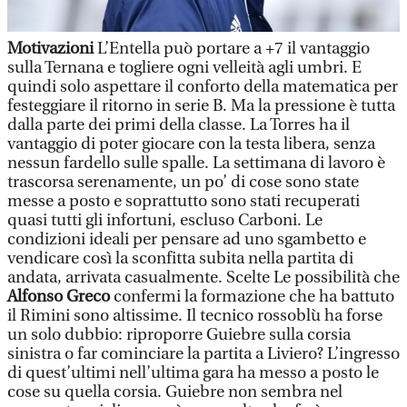
Motivazioni
L’Entella può portare a +7 il vantaggio
sulla Ternana e togliere ogni velleità agli umbri. E
quindi solo aspettare il conforto della matematica per
festeggiare il ritorno in serie B. Ma la pressione è tutta
dalla parte dei primi della classe. La Torres ha il
vantaggio di poter giocare con la testa libera, senza
nessun fardello sulle spalle. La settimana di lavoro è
trascorsa serenamente, un po’ di cose sono state
messe a posto e soprattutto sono stati recuperati
quasi tutti gli infortuni, escluso Carboni. Le
condizioni ideali per pensare ad uno sgambetto e
vendicare così la sconfitta subita nella partita di
andata, arrivata casualmente. Scelte Le possibilità che
Alfonso Greco
confermi la formazione che ha battuto
il Rimini sono altissime. Il tecnico rossoblù ha forse
un solo dubbio: riproporre Guiebre sulla corsia
sinistra o far cominciare la partita a Liviero? L’ingresso
di quest’ultimi nell’ultima gara ha messo a posto le
cose su quella corsia. Guiebre non sembra nel