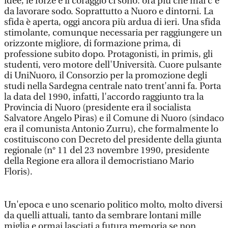
idee, le forze e il coraggio ci sono: ora più che mai c'è
da lavorare sodo. Soprattutto a Nuoro e dintorni. La
sfida è aperta, oggi ancora più ardua di ieri. Una sfida
stimolante, comunque necessaria per raggiungere un
orizzonte migliore, di formazione prima, di
professione subito dopo. Protagonisti, in primis, gli
studenti, vero motore dell'Università. Cuore pulsante
di UniNuoro, il Consorzio per la promozione degli
studi nella Sardegna centrale nato trent'anni fa. Porta
la data del 1990, infatti, l'accordo raggiunto tra la
Provincia di Nuoro (presidente era il socialista
Salvatore Angelo Piras) e il Comune di Nuoro (sindaco
era il comunista Antonio Zurru), che formalmente lo
costituiscono con Decreto del presidente della giunta
regionale (n° 11 del 23 novembre 1990, presidente
della Regione era allora il democristiano Mario
Floris).
Un'epoca e uno scenario politico molto, molto diversi
da quelli attuali, tanto da sembrare lontani mille
miglia e ormai lasciati a futura memoria se non