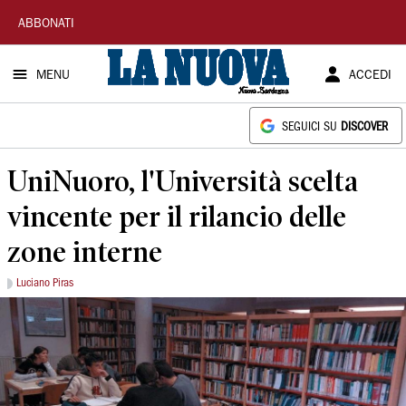
La
ABBONATI
Nuova
MENU
ACCEDI
Sardegna
SEGUICI SU
DISCOVER
UniNuoro, l'Università scelta
vincente per il rilancio delle
zone interne
Luciano Piras