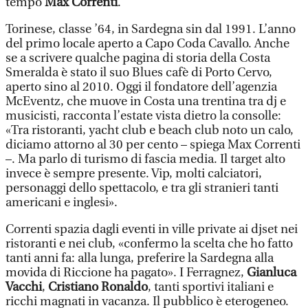
tempo
Max Correnti
.
Torinese, classe ’64, in Sardegna sin dal 1991. L’anno
del primo locale aperto a Capo Coda Cavallo. Anche
se a scrivere qualche pagina di storia della Costa
Smeralda è stato il suo Blues cafè di Porto Cervo,
aperto sino al 2010. Oggi il fondatore dell’agenzia
McEventz, che muove in Costa una trentina tra dj e
musicisti, racconta l’estate vista dietro la consolle:
«Tra ristoranti, yacht club e beach club noto un calo,
diciamo attorno al 30 per cento – spiega Max Correnti
–. Ma parlo di turismo di fascia media. Il target alto
invece è sempre presente. Vip, molti calciatori,
personaggi dello spettacolo, e tra gli stranieri tanti
americani e inglesi».
Correnti spazia dagli eventi in ville private ai djset nei
ristoranti e nei club, «confermo la scelta che ho fatto
tanti anni fa: alla lunga, preferire la Sardegna alla
movida di Riccione ha pagato». I Ferragnez,
Gianluca
Vacchi
,
Cristiano Ronaldo
, tanti sportivi italiani e
ricchi magnati in vacanza. Il pubblico è eterogeneo.