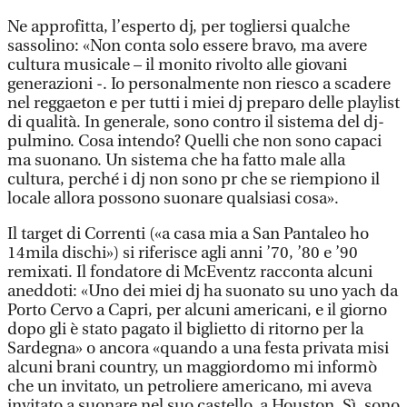
Ne approfitta, l’esperto dj, per togliersi qualche
sassolino: «Non conta solo essere bravo, ma avere
cultura musicale – il monito rivolto alle giovani
generazioni -. Io personalmente non riesco a scadere
nel reggaeton e per tutti i miei dj preparo delle playlist
di qualità. In generale, sono contro il sistema del dj-
pulmino. Cosa intendo? Quelli che non sono capaci
ma suonano. Un sistema che ha fatto male alla
cultura, perché i dj non sono pr che se riempiono il
locale allora possono suonare qualsiasi cosa».
Il target di Correnti («a casa mia a San Pantaleo ho
14mila dischi») si riferisce agli anni ’70, ’80 e ’90
remixati. Il fondatore di McEventz racconta alcuni
aneddoti: «Uno dei miei dj ha suonato su uno yach da
Porto Cervo a Capri, per alcuni americani, e il giorno
dopo gli è stato pagato il biglietto di ritorno per la
Sardegna» o ancora «quando a una festa privata misi
alcuni brani country, un maggiordomo mi informò
che un invitato, un petroliere americano, mi aveva
invitato a suonare nel suo castello, a Houston. Sì, sono