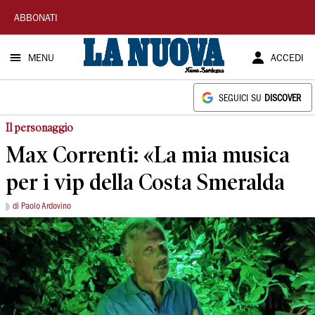
La
ABBONATI
Nuova
MENU
ACCEDI
Sardegna
SEGUICI SU
DISCOVER
Il personaggio
Max Correnti: «La mia musica
per i vip della Costa Smeralda
di Paolo Ardovino