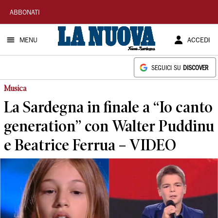
La
ABBONATI
Nuova
MENU
ACCEDI
Sardegna
SEGUICI SU
DISCOVER
Musica
La Sardegna in finale a “Io canto
generation” con Walter Puddinu
e Beatrice Ferrua – VIDEO