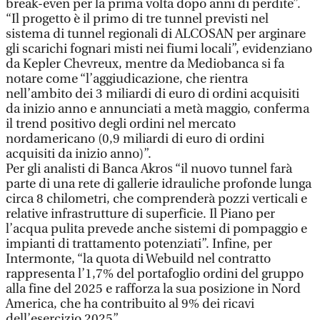
break-even per la prima volta dopo anni di perdite”.
“Il progetto è il primo di tre tunnel previsti nel
sistema di tunnel regionali di ALCOSAN per arginare
gli scarichi fognari misti nei fiumi locali”, evidenziano
da Kepler Chevreux, mentre da Mediobanca si fa
notare come “l’aggiudicazione, che rientra
nell’ambito dei 3 miliardi di euro di ordini acquisiti
da inizio anno e annunciati a metà maggio, conferma
il trend positivo degli ordini nel mercato
nordamericano (0,9 miliardi di euro di ordini
acquisiti da inizio anno)”.
Per gli analisti di Banca Akros “il nuovo tunnel farà
parte di una rete di gallerie idrauliche profonde lunga
circa 8 chilometri, che comprenderà pozzi verticali e
relative infrastrutture di superficie. Il Piano per
l’acqua pulita prevede anche sistemi di pompaggio e
impianti di trattamento potenziati”. Infine, per
Intermonte, “la quota di Webuild nel contratto
rappresenta l’1,7% del portafoglio ordini del gruppo
alla fine del 2025 e rafforza la sua posizione in Nord
America, che ha contribuito al 9% dei ricavi
dell’esercizio 2025”.