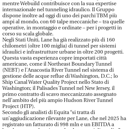
mentre Webuild contribuisce con la sua expertise
internazionale nel tunneling idraulico. Il Gruppo
dispone inoltre ad oggi di uno dei parchi TBM più
ampi al mondo, con 60 talpe meccaniche – tra quelle
operative, in montaggio e ordinate – per i progetti in
corso su scala globale.
Negli Stati Uniti, Lane ha già realizzato più di 160
chilometri (oltre 100 miglia) di tunnel per sistemi
idraulici e infrastrutture urbane in oltre 200 progetti.
Questa vasta esperienza copre importati città
americane, come il Northeast Boundary Tunnel
(NEBT) e l’Anacostia River Tunnel nel sistema di
gestione delle acque reflue di Washington, D.C.; lo
Ship Canal Water Quality Project nello Stato di
Washington; il Palisades Tunnel nel New Jersey, il
primo contratto di scavo meccanizzato assegnato
nell’ambito del più ampio Hudson River Tunnel
Project (HTP).
Secondo gli analisti di Equita “si tratta di
un’aggiudicazione rilevante per Lane, che nel 2025 ha
registrato un fatturato di 998 mln e un EBITDA a