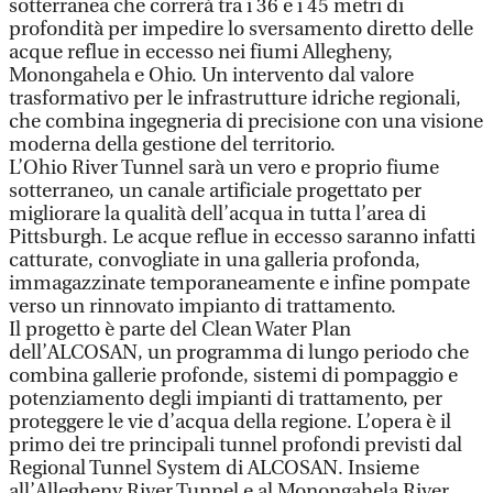
sotterranea che correrà tra i 36 e i 45 metri di
profondità per impedire lo sversamento diretto delle
acque reflue in eccesso nei fiumi Allegheny,
Monongahela e Ohio. Un intervento dal valore
trasformativo per le infrastrutture idriche regionali,
che combina ingegneria di precisione con una visione
moderna della gestione del territorio.
L’Ohio River Tunnel sarà un vero e proprio fiume
sotterraneo, un canale artificiale progettato per
migliorare la qualità dell’acqua in tutta l’area di
Pittsburgh. Le acque reflue in eccesso saranno infatti
catturate, convogliate in una galleria profonda,
immagazzinate temporaneamente e infine pompate
verso un rinnovato impianto di trattamento.
Il progetto è parte del Clean Water Plan
dell’ALCOSAN, un programma di lungo periodo che
combina gallerie profonde, sistemi di pompaggio e
potenziamento degli impianti di trattamento, per
proteggere le vie d’acqua della regione. L’opera è il
primo dei tre principali tunnel profondi previsti dal
Regional Tunnel System di ALCOSAN. Insieme
all’Allegheny River Tunnel e al Monongahela River