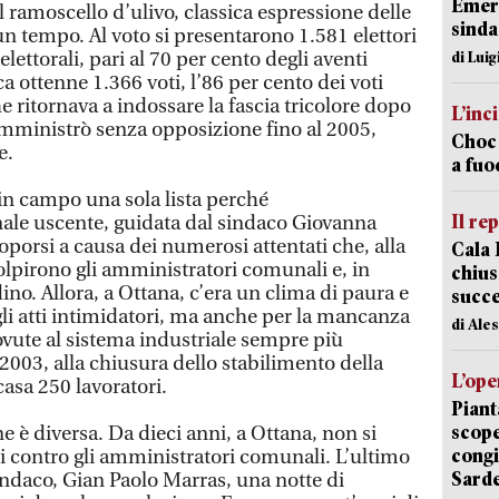
Emerg
 ramoscello d’ulivo, classica espressione delle
sinda
un tempo. Al voto si presentarono 1.581 elettori
e elettorali, pari al 70 per cento degli aventi
di Luig
ica ottenne 1.366 voti, l’86 per cento dei voti
e ritornava a indossare la fascia tricolore dopo
L’inc
mministrò senza opposizione fino al 2005,
Choc 
e.
a fuo
 in campo una sola lista perché
Il re
le uscente, guidata dal sindaco Giovanna
roporsi a causa dei numerosi attentati che, alla
Cala 
olpirono gli amministratori comunali e, in
chius
dino. Allora, a Ottana, c’era un clima di paura e
succ
gli atti intimidatori, ma anche per la mancanza
di Ale
ovute al sistema industriale sempre più
 2003, alla chiusura dello stabilimento della
L’ope
asa 250 lavoratori.
Piant
scope
ne è diversa. Da dieci anni, a Ottana, non si
congi
ri contro gli amministratori comunali. L’ultimo
Sarde
sindaco, Gian Paolo Marras, una notte di