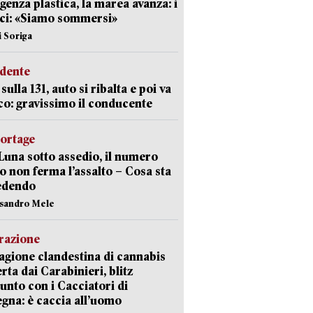
enza plastica, la marea avanza: i
ci: «Siamo sommersi»
i Soriga
idente
sulla 131, auto si ribalta e poi va
co: gravissimo il conducente
portage
Luna sotto assedio, il numero
o non ferma l’assalto – Cosa sta
edendo
ssandro Mele
razione
agione clandestina di cannabis
rta dai Carabinieri, blitz
unto con i Cacciatori di
gna: è caccia all’uomo