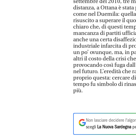
settembre del 2010, tre m
distanza, a Ottana è stata 
come nel Duemila: quella 
risuscito a superare il quo
chiaro che, di questi temp
mancanza di partiti uffici
anche una certa disaffezio
industriale infarcita di 
un po’ ovunque, ma, in pa
altri il costo della crisi c
provocando così fuga dall
nel futuro. L’eredità che 
proprio questa: cercare d
tempo fu simbolo di rinasc
più.
Non lasciare decidere l'algor
scegli
La Nuova Sardegna
pe