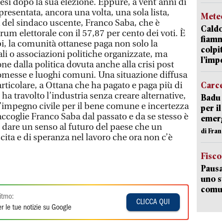
esi dopo la sua elezione. Eppure, a vent’anni di
presentata, ancora una volta, una sola lista,
Mete
del sindaco uscente, Franco Saba, che è
Caldo
rum elettorale con il 57,87 per cento dei voti. È
fiamm
i, la comunità ottanese paga non solo la
colpi
ali o associazioni politiche organizzate, ma
l’imp
ne dalla politica dovuta anche alla crisi post
promesse e luoghi comuni. Una situazione diffusa
rticolare, a Ottana che ha pagato e paga più di
Carc
he ha travolto l’industria senza creare alternative,
Badu 
’impegno civile per il bene comune e incertezza
per i
raccoglie Franco Saba dal passato e da se stesso è
emerg
i dare un senso al futuro del paese che un
di Fran
ita e di speranza nel lavoro che ora non c’è
Fisco
Pausa
uno s
comun
itmo:
CLICCA QUI
r le tue notizie su Google