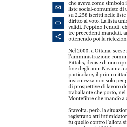
che aveva come simbolo il
liste social-comuniste di 
su 2.258 iscritti nelle list
diritto al voto. La lista un
validi. Peppino Fenudi, ch
tre precedenti mandati, a
ottenendo poi la rielezion
Nel 2000, a Ottana, scese
l’amministrazione comuna
Pittalis, decise di non rip
fine degli anni Novanta, c
particolare, il primo citta
insicurezza non solo per 
di prospettive di lavoro d
traballante che portò, nel
Montefibre che mandò a c
Stavolta, però, la situazio
registrano atti intimidato
fu quello contro l’allora 