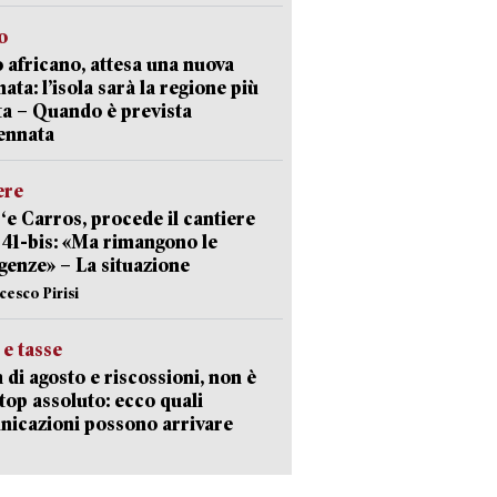
o
 africano, attesa una nuova
ata: l’isola sarà la regione più
ta – Quando è prevista
ennata
ere
‘e Carros, procede il cantiere
l 41-bis: «Ma rimangono le
enze» – La situazione
cesco Pirisi
 e tasse
 di agosto e riscossioni, non è
top assoluto: ecco quali
icazioni possono arrivare