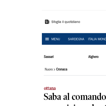
La
Nuova
Sardegna
Sfoglia il quotidiano
MENU
SARDEGNA
ITALIA MON
Sassari
Alghero
Nuoro
Cronaca
ottana
Saba al comando