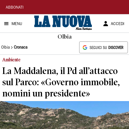
La
ABBONATI
Nuova
MENU
ACCEDI
Sardegna
Olbia
Olbia
Cronaca
SEGUICI SU
DISCOVER
Ambiente
La Maddalena, il Pd all’attacco
sul Parco: «Governo immobile,
nomini un presidente»