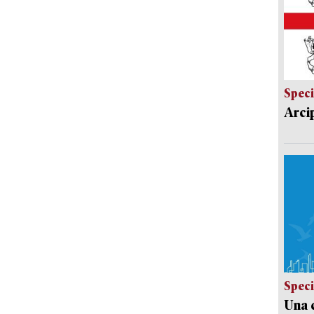
Speci
Arci
Speci
Una c