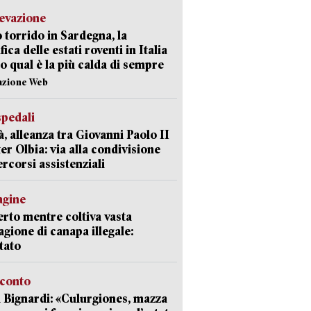
levazione
 torrido in Sardegna, la
fica delle estati roventi in Italia
o qual è la più calda di sempre
azione Web
spedali
à, alleanza tra Giovanni Paolo II
er Olbia: via alla condivisione
ercorsi assistenziali
agine
rto mentre coltiva vasta
agione di canapa illegale:
tato
cconto
 Bignardi: «Culurgiones, mazza