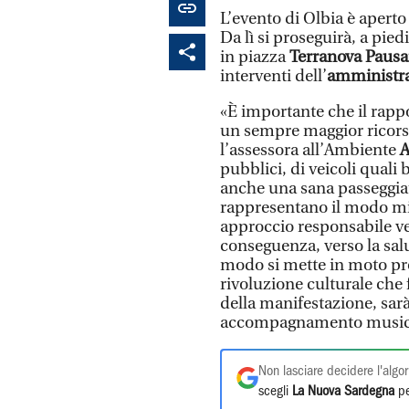
L’evento di Olbia è aperto 
Da lì si proseguirà, a pied
in piazza
Terranova Pausa
interventi dell’
amministr
«È importante che il rappor
un sempre maggior ricors
l’assessora all’Ambiente
A
pubblici, di veicoli quali b
anche una sana passeggiat
rappresentano il modo mig
approccio responsabile ver
conseguenza, verso la salut
modo si mette in moto pro
rivoluzione culturale che f
della manifestazione, sarà
accompagnamento music
Non lasciare decidere l'algor
scegli
La Nuova Sardegna
pe