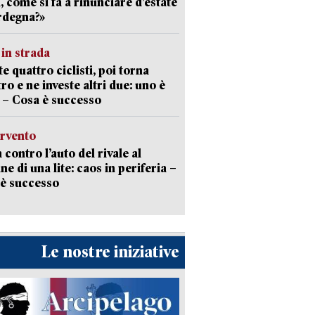
a, come si fa a rinunciare d’estate
rdegna?»
in strada
te quattro ciclisti, poi torna
tro e ne investe altri due: uno è
 – Cosa è successo
ervento
 contro l’auto del rivale al
ne di una lite: caos in periferia –
è successo
Le nostre iniziative