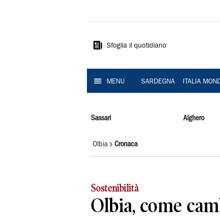
La
Nuova
Sardegna
Sfoglia il quotidiano
MENU
SARDEGNA
ITALIA MON
Sassari
Alghero
Olbia
Cronaca
Sostenibilità
Olbia, come camb