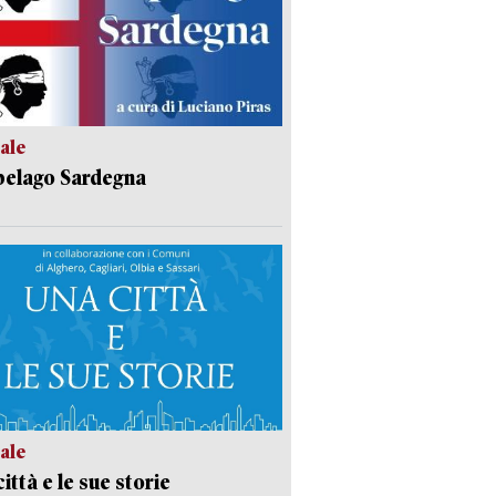
ale
pelago Sardegna
ale
ittà e le sue storie