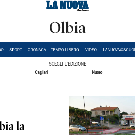
Olbia
DO
SPORT
CRONACA
TEMPO LIBERO
VIDEO
LANUOVA@SCUO
SCEGLI L'EDIZIONE
Cagliari
Nuoro
ia la