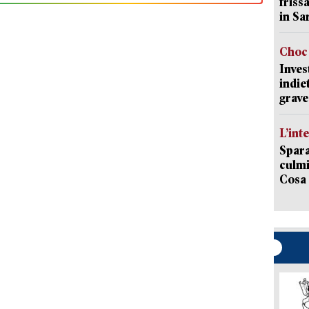
friss
in Sa
Choc 
Inves
indie
grave
L’int
Spara
culmi
Cosa 