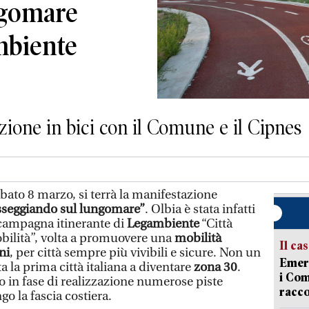
ngomare
mbiente
zione in bici con il Comune e il Cipnes
ato 8 marzo, si terrà la manifestazione
Passeggiando sul lungomare”
. Olbia è stata infatti
a campagna itinerante di
Legambiente
“Città
ilità”, volta a promuovere una
mobilità
Il ca
ni
, per città sempre più vivibili e sicure. Non un
Emerg
ta la prima città italiana a diventare
zona 30
.
i Com
o in fase di realizzazione numerose piste
racco
ngo la fascia costiera.