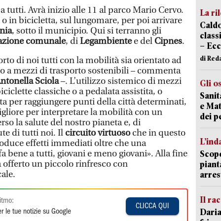
a tutti. Avrà inizio alle 11 al parco Mario Cervo.
La ri
i o in bicicletta, sul lungomare, per poi arrivare
Caldo
nia
, sotto il municipio. Qui si terranno gli
classi
azione comunale
, di
Legambiente
e del
Cipnes
.
– Ecc
di Red
to di noi tutti con la mobilità sia orientato ad
o a mezzi di trasporto sostenibili – commenta
ntonella Sciola
–. L’utilizzo sistemico di mezzi
Gli o
iciclette classiche o a pedalata assistita, o
Sanit
a per raggiungere punti della città determinati,
e Mat
liore per interpretare la mobilità con un
dei p
so la salute del nostro pianeta e, di
e di tutti noi. Il
circuito virtuoso
che in questo
L’ind
duce effetti immediati oltre che una
a bene a tutti, giovani e meno giovani». Alla fine
Scope
 offerto un piccolo rinfresco con
piant
ale.
arres
Il ra
itmo:
CLICCA QUI
Daria
r le tue notizie su Google