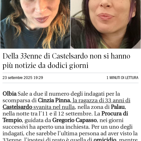
Della 33enne di Castelsardo non si hanno
più notizie da dodici giorni
23 settembre 2025 19:29
1 MINUTI DI LETTURA
Olbia
Sale a due il numero degli indagati per la
scomparsa di
Cinzia Pinna
,
la ragazza di 33 anni di
Castelsardo
svanita nel nulla
, nella zona di
Palau
,
nella notte tra l’11 e il 12 settembre. La
Procura di
Tempio
, guidata da
Gregorio Capasso
, nei giorni
successivi ha aperto una inchiesta. Per un uno degli
indagati, che sarebbe l’ultima persona ad aver visto la
33enne, l’ipotesi di reato è quella di
omicidio
, mentre