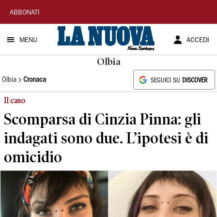
La
ABBONATI
Nuova
MENU
ACCEDI
Sardegna
Olbia
Olbia
Cronaca
SEGUICI SU
DISCOVER
Il caso
Scomparsa di Cinzia Pinna: gli
indagati sono due. L’ipotesi è di
omicidio