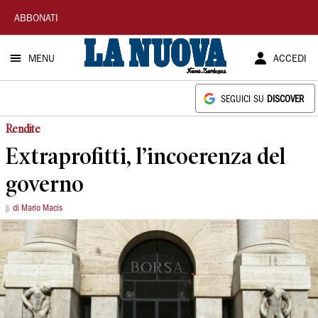
La
ABBONATI
Nuova
MENU
ACCEDI
Sardegna
SEGUICI SU
DISCOVER
Rendite
Extraprofitti, l’incoerenza del
governo
di Mario Macis