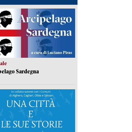
ale
pelago Sardegna