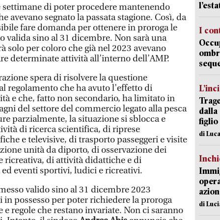
l’est
rse settimane di poter procedere mantenendo
he avevano segnato la passata stagione. Così, da
sibile fare domanda per ottenere in proroga le
I con
o valida sino al 31 dicembre. Non sarà una
Occup
à solo per coloro che già nel 2023 avevano
ombrel
re determinate attività all’interno dell’AMP.
sequ
azione spera di risolvere la questione
al regolamento che ha avuto l’effetto di
L’inc
vità e che, fatto non secondario, ha limitato in
Trage
agni del settore del commercio legato alla pesca
dalla
re parzialmente, la situazione si sblocca e
figlio
vità di ricerca scientifica, di riprese
di Luca
che e televisive, di trasporto passeggeri e visite
azione unità da diporto, di osservazione dei
Inch
 ricreativa, di attività didattiche e di
ed eventi sportivi, ludici e ricreativi.
Immig
opera
ermesso valido sino al 31 dicembre 2023
azion
i in possesso per poter richiedere la proroga
di Luc
fe e regole che restano invariate. Non ci saranno