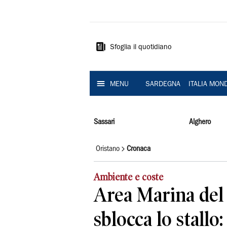
La
Nuova
Sardegna
Sfoglia il quotidiano
MENU
SARDEGNA
ITALIA MON
Sassari
Alghero
Oristano
Cronaca
Ambiente e coste
Area Marina del S
sblocca lo stallo: