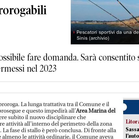
rorogabili
◗
Pescatori sportivi da una de
Sinis (archivio)
ossibile fare domanda. Sarà consentito s
ermessi nel 2023
proroga. La lunga trattativa tra il Comune e il
rosegue e questo impedirà all’
Area Marina del
ere subito il nuovo disciplinare che
Litora
re attività all’interno del perimetro della zona
Sassa
. La fase di stallo è però conclusa. Di fronte alla
l’auto
e almeno le attività ordinarie, il Comune aveva