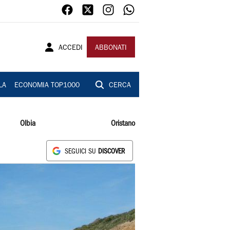
ACCEDI
ABBONATI
LA
ECONOMIA TOP1000
CERCA
Olbia
Oristano
SEGUICI SU
DISCOVER