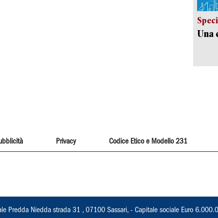
Speci
Una c
ubblicità
Privacy
Codice Etico e Modello 231
ale Predda Niedda strada 31 , 07100 Sassari, - Capitale sociale Euro 6.000.