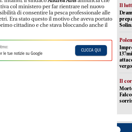
. Intanto, il sindaco
Andrea Abis
annuncia che
Il lut
ativa col ministero per far rientrare nel nuovo
bilità di consentire la pesca professionale alle
Dramm
ri. Era stato questo il motivo che aveva portato
prepa
rimo cittadino e che stava bloccando anche il
Solin
Pole
Impr
itmo:
CLICCA QUI
137mi
r le tue notizie su Google
attac
vergo
Il co
Morte
Falco
sorri