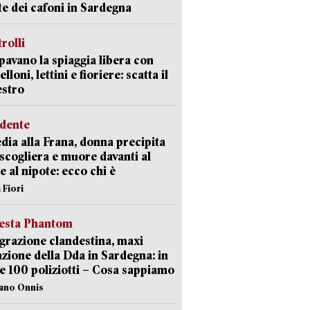
ate dei cafoni in Sardegna
trolli
avano la spiaggia libera con
loni, lettini e fioriere: scatta il
estro
idente
dia alla Frana, donna precipita
 scogliera e muore davanti al
 e al nipote: ecco chi è
 Fiori
iesta Phantom
razione clandestina, maxi
zione della Dda in Sardegna: in
e 100 poliziotti – Cosa sappiamo
iano Onnis