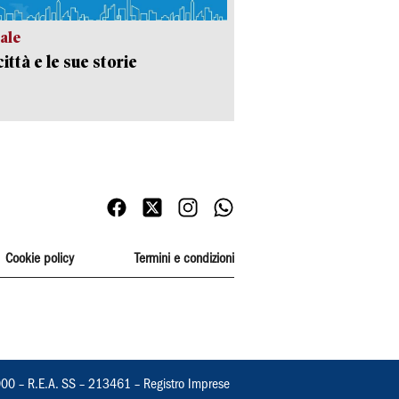
ale
ittà e le sue storie
Cookie policy
Termini e condizioni
000 – R.E.A. SS – 213461 – Registro Imprese