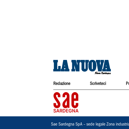
Redazione
Scriveteci
P
Sae Sardegna SpA – sede legale Zona industri