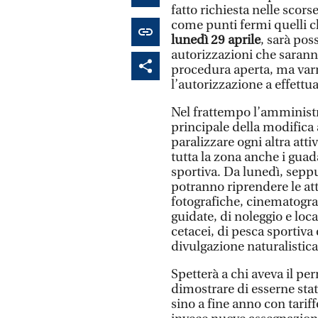
fatto richiesta nelle sco
come punti fermi quelli c
lunedì 29 aprile
, sarà pos
autorizzazioni che sarann
procedura aperta, ma varr
l’autorizzazione a effettua
Nel frattempo l’amministr
principale della modifica 
paralizzare ogni altra atti
tutta la zona anche i guad
sportiva. Da lunedì, seppu
potranno riprendere le atti
fotografiche, cinematografi
guidate, di noleggio e loc
cetacei, di pesca sportiva e
divulgazione naturalistica 
Spetterà a chi aveva il p
dimostrare di esserne stat
sino a fine anno con tarif