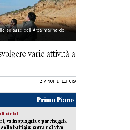
lle spiagge dell'Area marina del
volgere varie attività a
2 MINUTI DI LETTURA
Primo Piano
li violati
ri, va in spiaggia e parcheggia
 sulla battigia: entra nel vivo