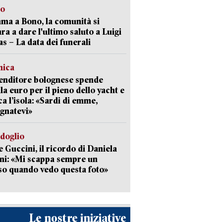
to
a a Bono, la comunità si
ra a dare l'ultimo saluto a Luigi
as – La data dei funerali
mica
enditore bolognese spende
la euro per il pieno dello yacht e
ca l’isola: «Sardi di emme,
gnatevi»
rdoglio
 Guccini, il ricordo di Daniela
ni: «Mi scappa sempre un
so quando vedo questa foto»
Le nostre iniziative