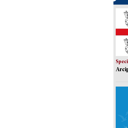
Speci
Arci