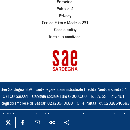
Scriveteci
Pubblicità
Privacy
Codice Etico e Modello 231
Cookie policy
Termini e condizioni
Sae Sardegna SpA – sede legale Zona industriale Predda Niedda strada 31 ,
07100 Sassari, - Capitale sociale Euro 6.000.000 – R.E.A. SS – 213461 –
Registro Imprese di Sassari 02328540683 – CF e Partita IVA 02328540683
I diritti delle immagini e dei testi sono riservati. È espressamente vietata la
loro riproduzione con qualsiasi mezzo e l'adattamento totale o parziale.