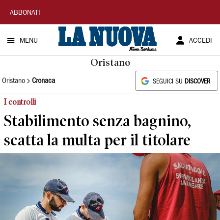
La
ABBONATI
Nuova
MENU
ACCEDI
Sardegna
Oristano
Oristano
Cronaca
SEGUICI SU
DISCOVER
I controlli
Stabilimento senza bagnino,
scatta la multa per il titolare