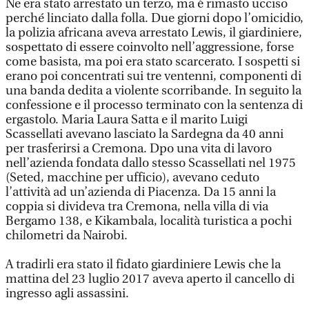
Ne era stato arrestato un terzo, ma è rimasto ucciso
perché linciato dalla folla. Due giorni dopo l’omicidio,
la polizia africana aveva arrestato Lewis, il giardiniere,
sospettato di essere coinvolto nell’aggressione, forse
come basista, ma poi era stato scarcerato. I sospetti si
erano poi concentrati sui tre ventenni, componenti di
una banda dedita a violente scorribande. In seguito la
confessione e il processo terminato con la sentenza di
ergastolo. Maria Laura Satta e il marito Luigi
Scassellati avevano lasciato la Sardegna da 40 anni
per trasferirsi a Cremona. Dpo una vita di lavoro
nell’azienda fondata dallo stesso Scassellati nel 1975
(Seted, macchine per ufficio), avevano ceduto
l’attività ad un’azienda di Piacenza. Da 15 anni la
coppia si divideva tra Cremona, nella villa di via
Bergamo 138, e Kikambala, località turistica a pochi
chilometri da Nairobi.
A tradirli era stato il fidato giardiniere Lewis che la
mattina del 23 luglio 2017 aveva aperto il cancello di
ingresso agli assassini.