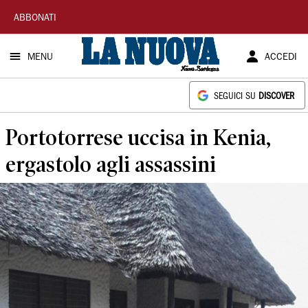
La
ABBONATI
Nuova
MENU
ACCEDI
Sardegna
SEGUICI SU
DISCOVER
Portotorrese uccisa in Kenia,
ergastolo agli assassini