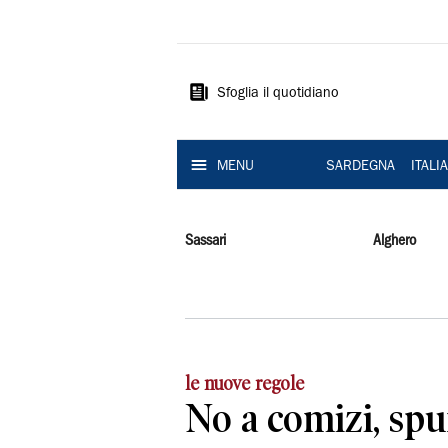
La
Nuova
Sardegna
Sfoglia il quotidiano
MENU
SARDEGNA
ITALI
Sassari
Alghero
le nuove regole
No a comizi, spu