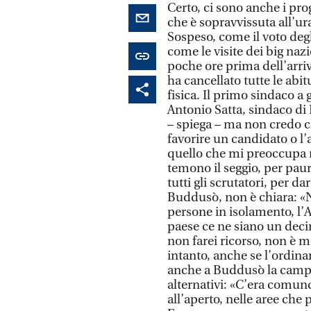
Certo, ci sono anche i pr
che è sopravvissuta all’ura
Sospeso, come il voto degli
come le visite dei big nazi
poche ore prima dell’arriv
ha cancellato tutte le abi
fisica. Il primo sindaco a 
Antonio Satta, sindaco d
– spiega – ma non credo ch
favorire un candidato o l’a
quello che mi preoccupa 
temono il seggio, per paur
tutti gli scrutatori, per 
Buddusò, non è chiara: «
persone in isolamento, l’A
paese ce ne siano un decin
non farei ricorso, non è m
intanto, anche se l’ordina
anche a Buddusò la campag
alternativi: «C’era comunq
all’aperto, nelle aree che