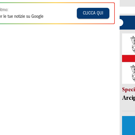
itmo:
CLICCA QUI
r le tue notizie su Google
Speci
Arci