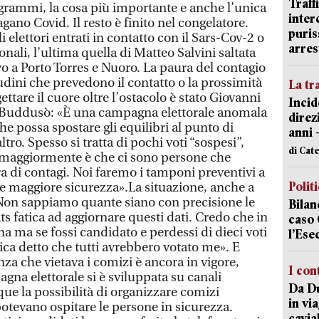
Traff
ogrammi, la cosa più importante e anche l’unica
inter
gano Covid. Il resto è finito nel congelatore.
puris
 elettori entrati in contatto con il Sars-Cov-2 o
arres
onali, l’ultima quella di Matteo Salvini saltata
o a Porto Torres e Nuoro. La paura del contagio
tudini che prevedono il contatto o la prossimità
La tr
gettare il cuore oltre l’ostacolo è stato Giovanni
Incid
i Buddusò: «È una campagna elettorale anomala
direz
e possa spostare gli equilibri al punto di
anni 
ltro. Spesso si tratta di pochi voti “sospesi”,
di Cat
maggiormente è che ci sono persone che
a di contagi. Noi faremo i tamponi preventivi a
Polit
dare maggiore sicurezza».La situazione, anche a
Non sappiamo quante siano con precisione le
Bilan
ts fatica ad aggiornare questi dati. Credo che in
caso 
a ma se fossi candidato e perdessi di dieci voti
l’Ese
ica detto che tutti avrebbero votato me». E
nza che vietava i comizi è ancora in vigore,
I con
na elettorale si è sviluppata su canali
Da Du
ue la possibilità di organizzare comizi
in vi
 potevano ospitare le persone in sicurezza.
cavia