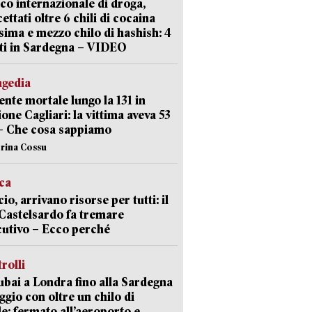
ico internazionale di droga,
cettati oltre 6 chili di cocaina
sima e mezzo chilo di hashish: 4
ti in Sardegna – VIDEO
agedia
ente mortale lungo la 131 in
ione Cagliari: la vittima aveva 53
– Che cosa sappiamo
erina Cossu
ica
cio, arrivano risorse per tutti: il
Castelsardo fa tremare
cutivo – Ecco perché
trolli
bai a Londra fino alla Sardegna
aggio con oltre un chilo di
le: fermato all’aeroporto e