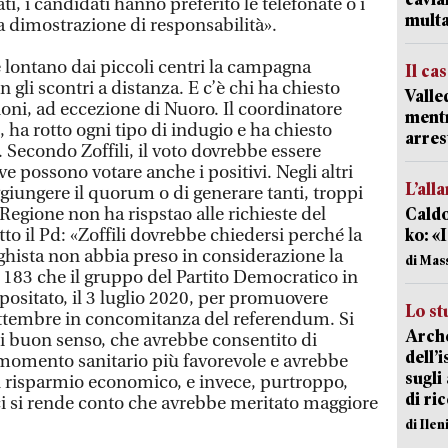
i, i candidati hanno preferito le telefonate o i
mult
 dimostrazione di responsabilità».
lontano dai piccoli centri la campagna
Il ca
n gli scontri a distanza. E c’è chi ha chiesto
Valle
oni, ad eccezione di Nuoro. Il coordinatore
mentr
, ha rotto ogni tipo di indugio e ha chiesto
arres
. Secondo Zoffili, il voto dovrebbe essere
ve possono votare anche i positivi. Negli altri
L’all
aggiungere il quorum o di generare tanti, troppi
 Regione non ha rispstao alle richieste del
Caldo
tto il Pd: «Zoffili dovrebbe chiedersi perché la
ko: «
hista non abbia preso in considerazione la
di Mas
183 che il gruppo del Partito Democratico in
positato, il 3 luglio 2020, per promuovere
Lo st
 settembre in concomitanza del referendum. Si
Arche
di buon senso, che avrebbe consentito di
dell’
n momento sanitario più favorevole e avrebbe
sugli
n risparmio economico, e invece, purtroppo,
di ri
i si rende conto che avrebbe meritato maggiore
di Ile