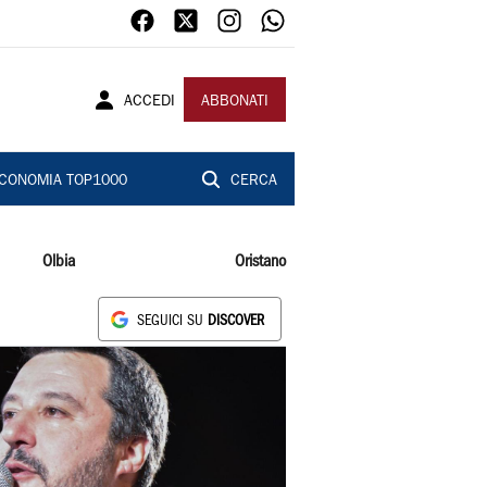
ACCEDI
ABBONATI
CONOMIA TOP1000
CERCA
Olbia
Oristano
SEGUICI SU
DISCOVER