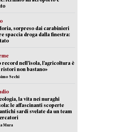
ato
so
doria, sorpreso dai carabinieri
e spaccia droga dalla finestra:
tato
arme
 record nell’isola, l’agricoltura è
I ristori non bastano»
simo Sechi
udio
ologia, la vita nei nuraghi
isola: le affascinanti scoperte
 antichi sardi svelate da un team
cercatori
nia Mura