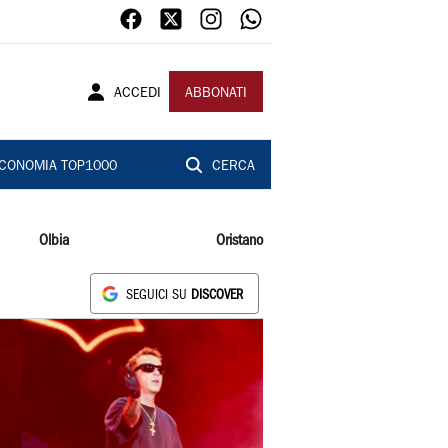
ACCEDI
ABBONATI
CONOMIA TOP1000
CERCA
Olbia
Oristano
SEGUICI SU
DISCOVER