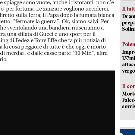
le spiagge sono vuote, anche i ristoranti, non c'è
, per fortuna. Le zanzare vogliono ucciderci,
Il lut
retto sulla Terra, il Papa dopo la fumata bianca
Dramm
detto: "fermate la guerra". Ok, siamo salvi. Per
prepa
i che sventolando una bandiera riusciranno a
Solin
tra una sfilata di Gucci e uno sport per il
ing di Fedez e Tony Effe che fa più notizia di
Pole
la cosa peggiore di tutte è che oggi è morto
Impr
di merda», e dalle casse parte "90 Min", altra
137mi
rio.
attac
vergo
Il co
Morte
Falco
sorri