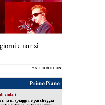
giorni e non si
2 MINUTI DI LETTURA
Primo Piano
li violati
ri, va in spiaggia e parcheggia