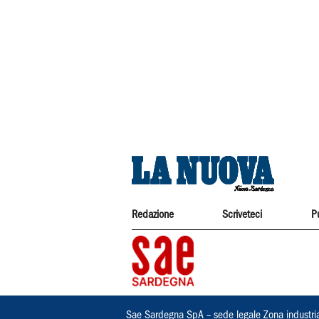
Redazione
Scriveteci
P
Sae Sardegna SpA – sede legale Zona industri