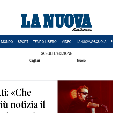
A MONDO
SPORT
TEMPO LIBERO
VIDEO
LANUOVA@SCUOLA
E
SCEGLI L'EDIZIONE
Cagliari
Nuoro
ti: «Che
iù notizia il