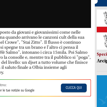
posto da giovani e giovanissimi come nelle
ena quando arrivano le canzoni cult della sua
el Crowe", "Stai Zitto". Il flusso è continuo
 spegne tra un brano e l'altro ci pensa il
Olè Salmo", intonano i circa 15mila. Poi Salmo
Speci
tro la consolle e, mentre tra il pubblico si "poga",
Arci
 del livello: un djset a tutto volume che finisce
il saluto finale a Olbia insieme agli
ey.
itmo:
CLICCA QUI
r le tue notizie su Google