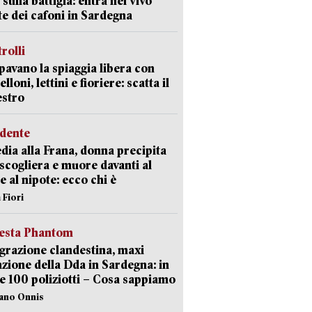
 sulla battigia: entra nel vivo
ate dei cafoni in Sardegna
trolli
avano la spiaggia libera con
loni, lettini e fioriere: scatta il
estro
idente
dia alla Frana, donna precipita
 scogliera e muore davanti al
 e al nipote: ecco chi è
 Fiori
iesta Phantom
razione clandestina, maxi
zione della Dda in Sardegna: in
e 100 poliziotti – Cosa sappiamo
iano Onnis