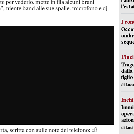
l’auto
tte per vederlo, mette in fila alcuni brani
l’est
, niente band alle sue spalle, microfono e dj
.
I con
Occup
ombrel
sequ
L’inc
Trage
dalla
figlio
di Luca
Inch
Immig
opera
azion
di Luc
rta, scritta con sulle note del telefono: «É