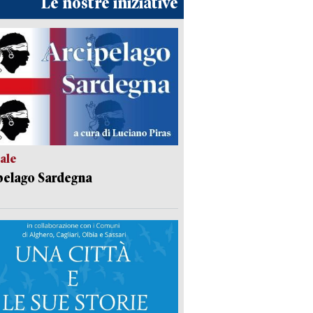
Le nostre iniziative
ale
pelago Sardegna