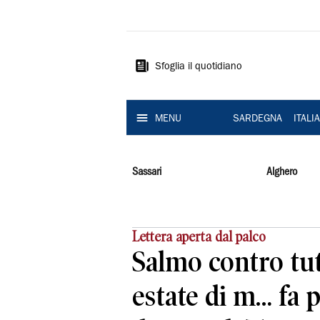
La
Nuova
Sardegna
Sfoglia il quotidiano
MENU
SARDEGNA
ITALI
Sassari
Alghero
Lettera aperta dal palco
Salmo contro tut
estate di m… fa p