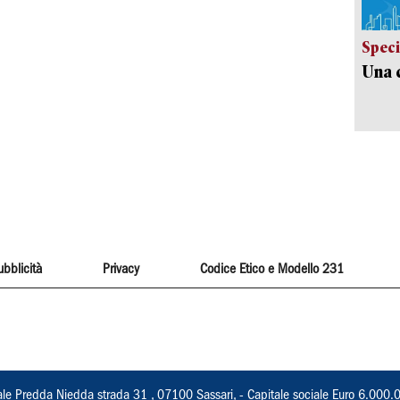
Speci
Una c
ubblicità
Privacy
Codice Etico e Modello 231
ale Predda Niedda strada 31 , 07100 Sassari, - Capitale sociale Euro 6.000.