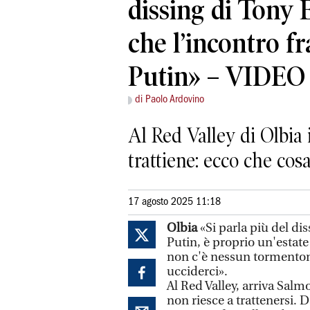
dissing di Tony 
che l’incontro f
Putin» – VIDEO
di Paolo Ardovino
Al Red Valley di Olbia 
trattiene: ecco che cos
17 agosto 2025 11:18
Olbia
«Si parla più del di
Putin, è proprio un'estate 
non c'è nessun tormentone
ucciderci».
Al Red Valley, arriva Salm
non riesce a trattenersi. 