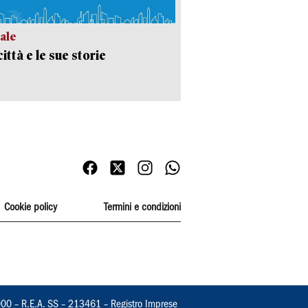
ale
ittà e le sue storie
Cookie policy
Termini e condizioni
000 – R.E.A. SS – 213461 – Registro Imprese