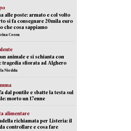
lpo
a alle poste: armato e col volto
to si fa consegnare 20mila euro
o che cosa sappiamo
erina Cossu
idente
 un animale e si schianta con
o: tragedia sfiorata ad Alghero
ola Nieddu
ramma
fa dal pontile e sbatte la testa sul
le: morto un 17enne
ta alimentare
della richiamata per Listeria: il
 da controllare e cosa fare