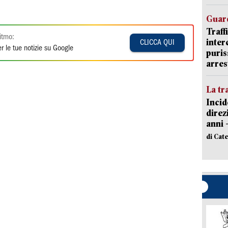
Guard
Traff
itmo:
inter
CLICCA QUI
r le tue notizie su Google
puris
arres
La tr
Incid
direz
anni 
di Cat