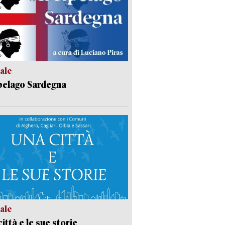
ale
pelago Sardegna
ale
ittà e le sue storie