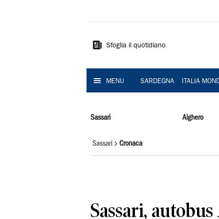
La
Nuova
Sardegna
Sfoglia il quotidiano
MENU
SARDEGNA
ITALIA MON
Sassari
Alghero
Sassari
Cronaca
Sassari, autobus 