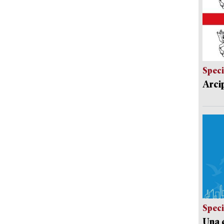
Speci
Arci
Speci
Una c