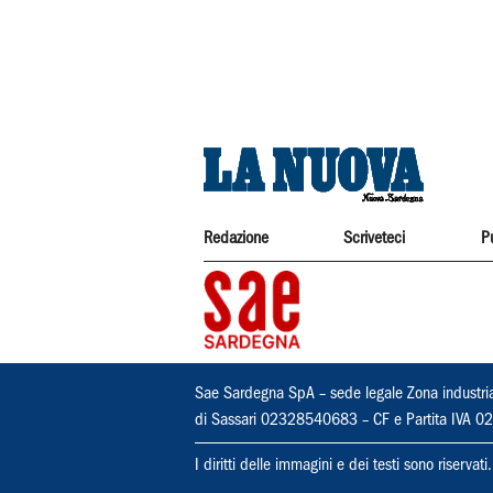
Redazione
Scriveteci
P
Sae Sardegna SpA – sede legale Zona industri
di Sassari 02328540683 – CF e Partita IVA
I diritti delle immagini e dei testi sono riserva