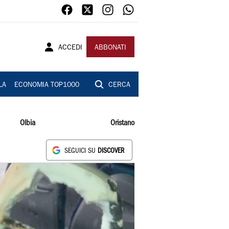
ACCEDI
ABBONATI
LA
ECONOMIA TOP1000
CERCA
Olbia
Oristano
SEGUICI SU
DISCOVER