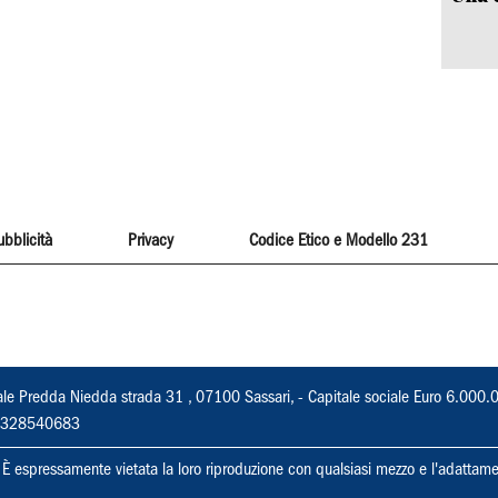
ubblicità
Privacy
Codice Etico e Modello 231
ale Predda Niedda strada 31 , 07100 Sassari, - Capitale sociale Euro 6.000.
 02328540683
ti. È espressamente vietata la loro riproduzione con qualsiasi mezzo e l'adattame