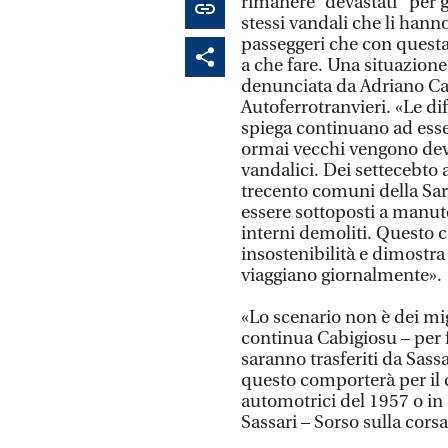
rimanere “devastati” per g
stessi vandali che li hanno
passeggeri che con questa
a che fare. Una situazion
denunciata da Adriano Cab
Autoferrotranvieri. «Le dif
spiega continuano ad esse
ormai vecchi vengono deva
vandalici. Dei settecebto 
trecento comuni della Sar
essere sottoposti a manute
interni demoliti. Questo
insostenibilità e dimostra
viaggiano giornalmente».
«Lo scenario non è dei migl
continua Cabigiosu – per fa
saranno trasferiti da Sass
questo comporterà per il d
automotrici del 1957 o in a
Sassari – Sorso sulla corsa