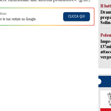
Il lut
Dramm
itmo:
CLICCA QUI
prepa
r le tue notizie su Google
Solin
Pole
Impr
137mi
attac
vergo