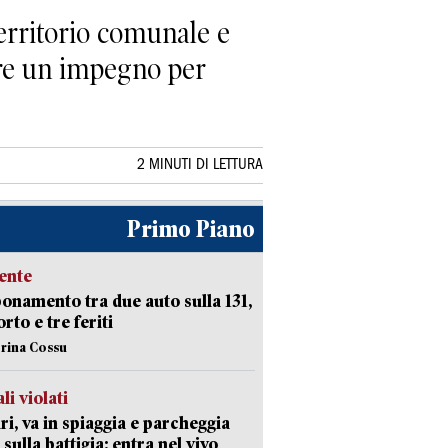
erritorio comunale e
ere un impegno per
2 MINUTI DI LETTURA
Primo Piano
ente
namento tra due auto sulla 131,
rto e tre feriti
erina Cossu
li violati
ri, va in spiaggia e parcheggia
 sulla battigia: entra nel vivo