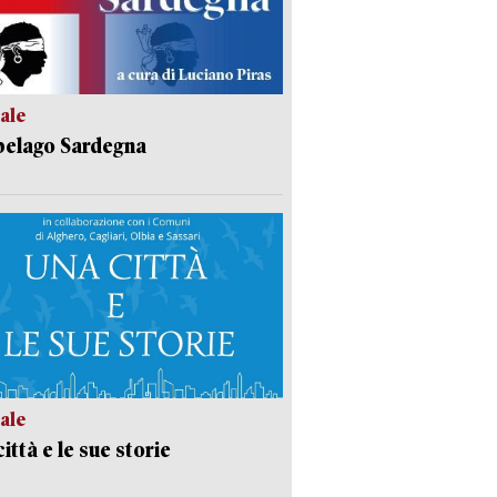
ale
pelago Sardegna
ale
ittà e le sue storie