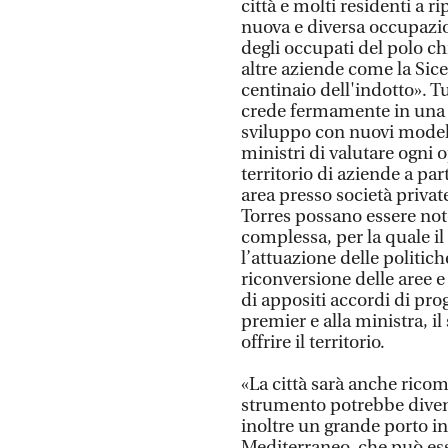
città e molti residenti a r
nuova e diversa occupazio
degli occupati del polo ch
altre aziende come la Sices
centinaio dell'indotto». 
crede fermamente in una 
sviluppo con nuovi modell
ministri di valutare ogni
territorio di aziende a pa
area presso società privat
Torres possano essere note
complessa, per la quale i
l’attuazione delle politic
riconversione delle aree e 
di appositi accordi di pro
premier e alla ministra, i
offrire il territorio.
«La città sarà anche ricom
strumento potrebbe divent
inoltre un grande porto in
Mediterraneo, che può esse