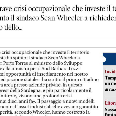
 crisi occupazionale che investe il t
spinto il sindaco Sean Wheeler a richied
 dello...
isi occupazionale che investe il territorio
sta ha spinto il sindaco Sean Wheeler a
 Porto Torres al ministro dello Sviluppo
 alla ministra per il Sud Barbara Lezzi.
Incid
ni opportunità di insediamento nel nostro
Tampo
tecipazione statale – ha scritto il primo cittadino
un mo
a area presso aziende private: in questo
vest della Sardegna, e più particolarmente il
di Cat
imitrofe, vivono una profonda crisi
ai dieci anni fa». Il passaggio a nuovi modelli
Litora
mento di asset industriali che avevano garantito
Sassa
sperità, secondo Wheeler, hanno costretto la
l’auto