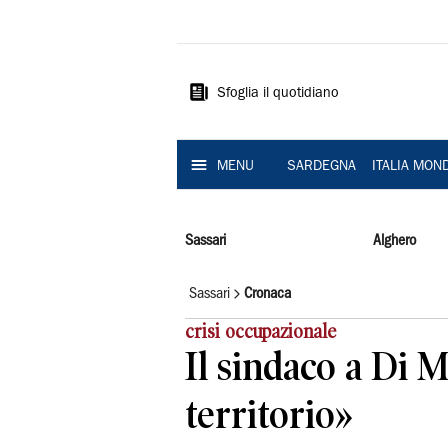
La
Nuova
Sardegna
Sfoglia il quotidiano
MENU
SARDEGNA
ITALIA MON
Sassari
Alghero
Sassari
Cronaca
crisi occupazionale
Il sindaco a Di 
territorio»