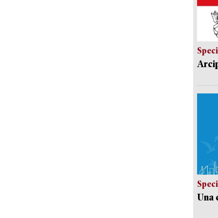
Speci
Arci
Speci
Una c