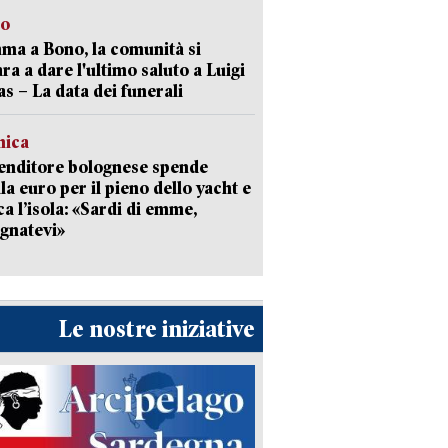
to
a a Bono, la comunità si
ra a dare l'ultimo saluto a Luigi
as – La data dei funerali
mica
enditore bolognese spende
la euro per il pieno dello yacht e
ca l’isola: «Sardi di emme,
gnatevi»
Le nostre iniziative