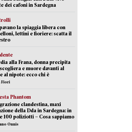
ate dei cafoni in Sardegna
trolli
avano la spiaggia libera con
loni, lettini e fioriere: scatta il
estro
idente
dia alla Frana, donna precipita
 scogliera e muore davanti al
 e al nipote: ecco chi è
 Fiori
iesta Phantom
razione clandestina, maxi
zione della Dda in Sardegna: in
e 100 poliziotti – Cosa sappiamo
iano Onnis