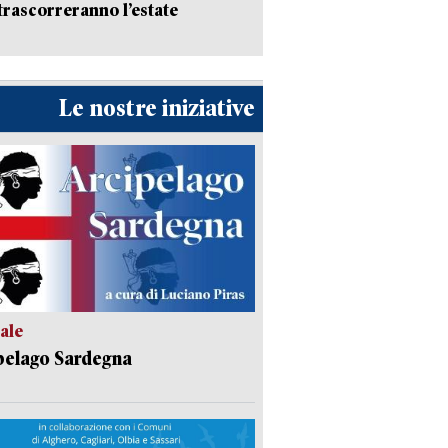
trascorreranno l’estate
Le nostre iniziative
ale
pelago Sardegna