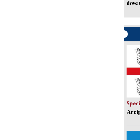
dove 
Speci
Arci