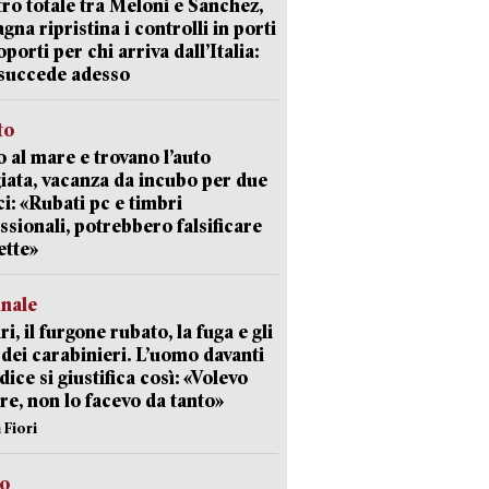
ro totale tra Meloni e Sanchez,
agna ripristina i controlli in porti
oporti per chi arriva dall’Italia:
succede adesso
to
 al mare e trovano l’auto
giata, vacanza da incubo per due
i: «Rubati pc e timbri
ssionali, potrebbero falsificare
ette»
unale
ri, il furgone rubato, la fuga e gli
 dei carabinieri. L’uomo davanti
dice si giustifica così: «Volevo
re, non lo facevo da tanto»
 Fiori
so