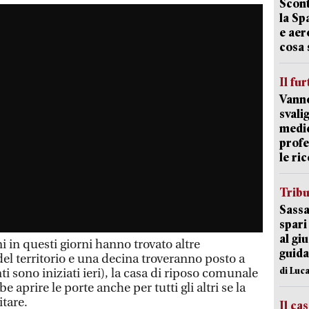
Scont
la Sp
e aer
cosa 
Il fur
Vanno
svali
medic
profe
le ric
Trib
Sassa
spari
al giu
i in questi giorni hanno trovato altre
guida
del territorio e una decina troveranno posto a
di Luca
ti sono iniziati ieri), la casa di riposo comunale
 aprire le porte anche per tutti gli altri se la
itare.
Il ca