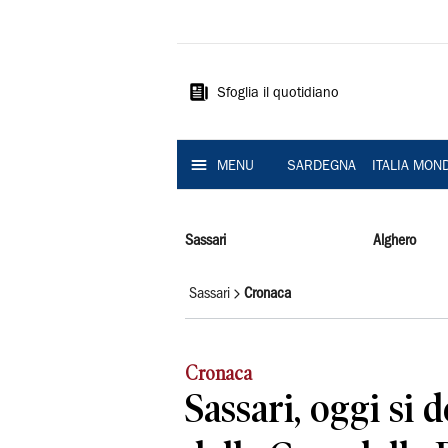
La
Nuova
Sardegna
Sfoglia il quotidiano
MENU
SARDEGNA
ITALIA MON
Sassari
Alghero
Sassari
Cronaca
Cronaca
Sassari, oggi si d