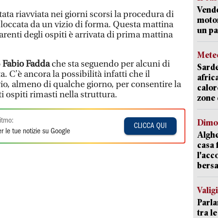
Vend
stata riavviata nei giorni scorsi la procedura di
motor
bloccata da un vizio di forma. Questa mattina
un pa
enti degli ospiti è arrivata di prima mattina
Mete
o
Fabio Fadda
che sta seguendo per alcuni di
Sarde
a. C’è ancora la possibilità infatti che il
afric
io, almeno di qualche giorno, per consentire la
calor
i ospiti rimasti nella struttura.
zone 
itmo:
Dimo
CLICCA QUI
r le tue notizie su Google
Alghe
casa 
l'acc
bersa
Valig
Parla
tra l